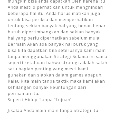
mungkin bisa anda dapatkan Oleh karena itu
Anda mesti diperhatikan untuk menghindari
beberapa hal itu. Anda harus matikan juga
untuk bisa periksa dan memperhatikan
tentang sekian banyak hal yang benar-benar
butuh dipertimbangkan dan sekian banyak
hal yang perlu diperhatikan sebelum mulai
Bermain Akan ada banyak hal buruk yang
bisa kita dapatkan bila seterusnya kami main
tanpa menggunakan Strategi Selama ini sama
seperti ketahuan bahwa strategi adalah salah
satu bagian penting yang mesti kami
gunakan dan siapkan dalam games apapun.
Kalau kita main tanpa taktik maka kami akan
kehilangan banyak keuntungan dari
permainan itu.
Seperti Hidup Tanpa ‘Tujuan’
Jikalau Anda main-main tanpa Strategi itu