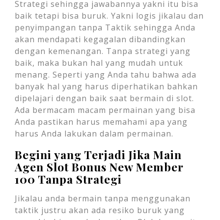
Strategi sehingga jawabannya yakni itu bisa
baik tetapi bisa buruk. Yakni logis jikalau dan
penyimpangan tanpa Taktik sehingga Anda
akan mendapati kegagalan dibandingkan
dengan kemenangan. Tanpa strategi yang
baik, maka bukan hal yang mudah untuk
menang. Seperti yang Anda tahu bahwa ada
banyak hal yang harus diperhatikan bahkan
dipelajari dengan baik saat bermain di slot.
Ada bermacam macam permainan yang bisa
Anda pastikan harus memahami apa yang
harus Anda lakukan dalam permainan.
Begini yang Terjadi Jika Main
Agen Slot Bonus New Member
100 Tanpa Strategi
Jikalau anda bermain tanpa menggunakan
taktik justru akan ada resiko buruk yang