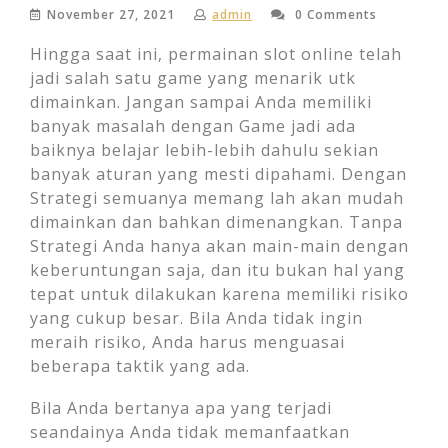
November 27, 2021
admin
0 Comments
Hingga saat ini, permainan slot online telah
jadi salah satu game yang menarik utk
dimainkan. Jangan sampai Anda memiliki
banyak masalah dengan Game jadi ada
baiknya belajar lebih-lebih dahulu sekian
banyak aturan yang mesti dipahami. Dengan
Strategi semuanya memang lah akan mudah
dimainkan dan bahkan dimenangkan. Tanpa
Strategi Anda hanya akan main-main dengan
keberuntungan saja, dan itu bukan hal yang
tepat untuk dilakukan karena memiliki risiko
yang cukup besar. Bila Anda tidak ingin
meraih risiko, Anda harus menguasai
beberapa taktik yang ada.
Bila Anda bertanya apa yang terjadi
seandainya Anda tidak memanfaatkan