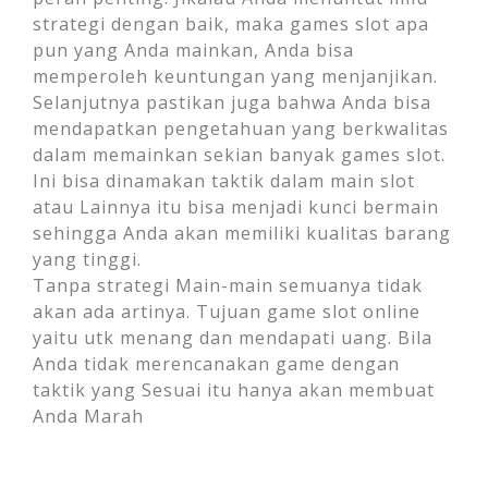
strategi dengan baik, maka games slot apa
pun yang Anda mainkan, Anda bisa
memperoleh keuntungan yang menjanjikan.
Selanjutnya pastikan juga bahwa Anda bisa
mendapatkan pengetahuan yang berkwalitas
dalam memainkan sekian banyak games slot.
Ini bisa dinamakan taktik dalam main slot
atau Lainnya itu bisa menjadi kunci bermain
sehingga Anda akan memiliki kualitas barang
yang tinggi.
Tanpa strategi Main-main semuanya tidak
akan ada artinya. Tujuan game slot online
yaitu utk menang dan mendapati uang. Bila
Anda tidak merencanakan game dengan
taktik yang Sesuai itu hanya akan membuat
Anda Marah