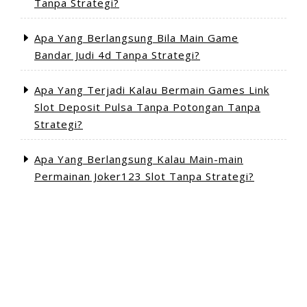
Tanpa Strategi?
Apa Yang Berlangsung Bila Main Game
Bandar Judi 4d Tanpa Strategi?
Apa Yang Terjadi Kalau Bermain Games Link
Slot Deposit Pulsa Tanpa Potongan Tanpa
Strategi?
Apa Yang Berlangsung Kalau Main-main
Permainan Joker123 Slot Tanpa Strategi?