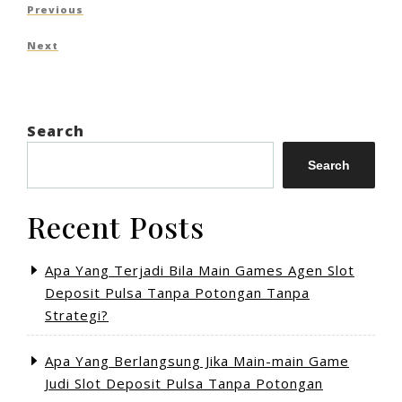
Post
Previous
Previous
navigation
Post
Next
Next
Post
Search
Search
Recent Posts
Apa Yang Terjadi Bila Main Games Agen Slot
Deposit Pulsa Tanpa Potongan Tanpa
Strategi?
Apa Yang Berlangsung Jika Main-main Game
Judi Slot Deposit Pulsa Tanpa Potongan