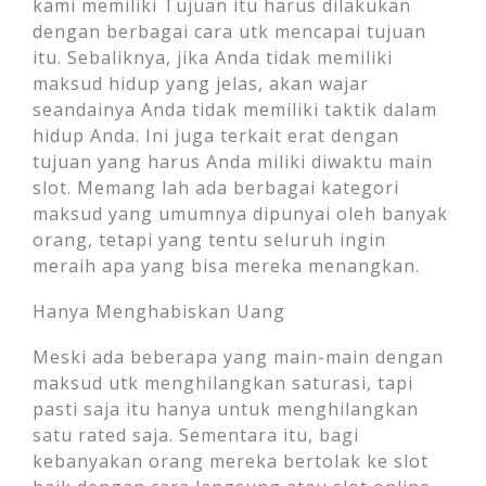
kami memiliki Tujuan itu harus dilakukan
dengan berbagai cara utk mencapai tujuan
itu. Sebaliknya, jika Anda tidak memiliki
maksud hidup yang jelas, akan wajar
seandainya Anda tidak memiliki taktik dalam
hidup Anda. Ini juga terkait erat dengan
tujuan yang harus Anda miliki diwaktu main
slot. Memang lah ada berbagai kategori
maksud yang umumnya dipunyai oleh banyak
orang, tetapi yang tentu seluruh ingin
meraih apa yang bisa mereka menangkan.
Hanya Menghabiskan Uang
Meski ada beberapa yang main-main dengan
maksud utk menghilangkan saturasi, tapi
pasti saja itu hanya untuk menghilangkan
satu rated saja. Sementara itu, bagi
kebanyakan orang mereka bertolak ke slot