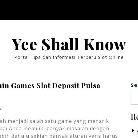
Yee Shall Know
Portal Tips dan Informasi Terbaru Slot Online
ain Games Slot Deposit Pulsa
Se
s
R
elah menjadi salah satu game yang menarik
pai Anda memiliki banyak masalah dengan
lebih dahulu sekian banyak aturan yang harus