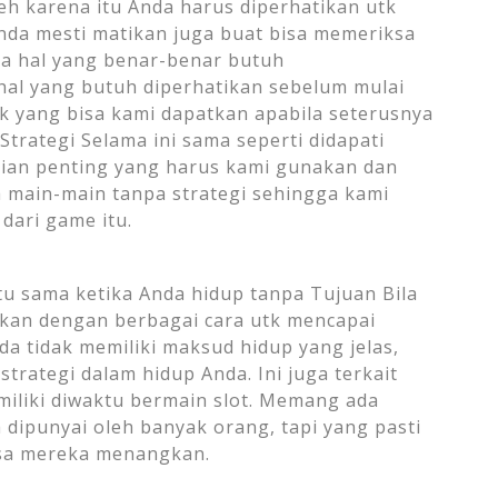
h karena itu Anda harus diperhatikan utk
Anda mesti matikan juga buat bisa memeriksa
a hal yang benar-benar butuh
hal yang butuh diperhatikan sebelum mulai
k yang bisa kami dapatkan apabila seterusnya
trategi Selama ini sama seperti didapati
gian penting yang harus kami gunakan dan
a main-main tanpa strategi sehingga kami
dari game itu.
tu sama ketika Anda hidup tanpa Tujuan Bila
kukan dengan berbagai cara utk mencapai
nda tidak memiliki maksud hidup yang jelas,
strategi dalam hidup Anda. Ini juga terkait
miliki diwaktu bermain slot. Memang ada
 dipunyai oleh banyak orang, tapi yang pasti
isa mereka menangkan.