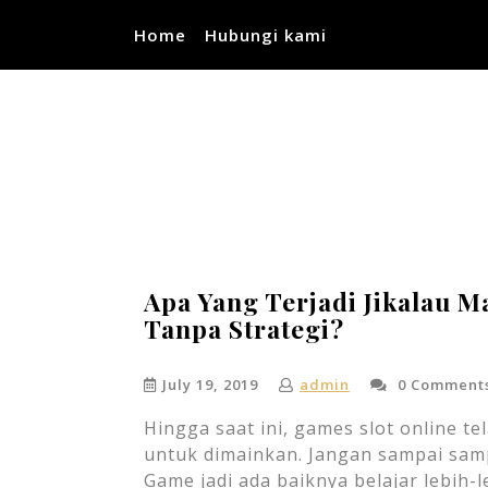
Skip
Home
Hubungi kami
to
content
Apa Yang Terjadi Jikalau M
Tanpa Strategi?
July 19, 2019
admin
0 Comment
Hingga saat ini, games slot online t
untuk dimainkan. Jangan sampai sam
Game jadi ada baiknya belajar lebih-