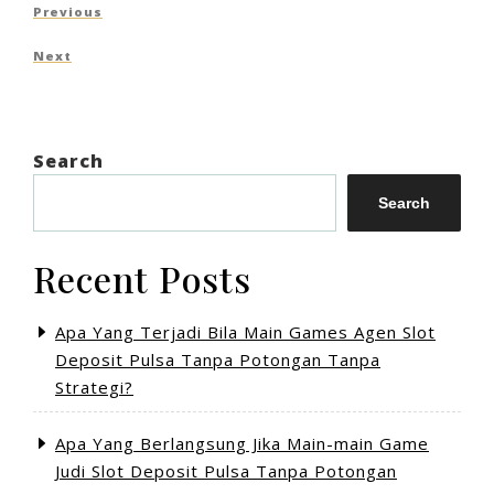
Post
Previous
Previous
navigation
Post
Next
Next
Post
Search
Search
Recent Posts
Apa Yang Terjadi Bila Main Games Agen Slot
Deposit Pulsa Tanpa Potongan Tanpa
Strategi?
Apa Yang Berlangsung Jika Main-main Game
Judi Slot Deposit Pulsa Tanpa Potongan