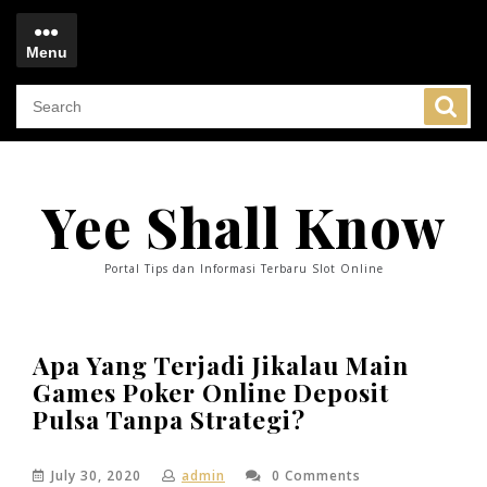
Skip
to
Menu
content
Menu
Yee Shall Know
Portal Tips dan Informasi Terbaru Slot Online
Apa Yang Terjadi Jikalau Main
Games Poker Online Deposit
Pulsa Tanpa Strategi?
July 30, 2020
admin
0 Comments