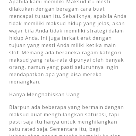
Apabila kami memiliki Maksud itu mesti
dilakukan dengan beragam cara buat
mencapai tujuan itu. Sebaliknya, apabila Anda
tidak memiliki maksud hidup yang jelas, akan
wajar bila Anda tidak memiliki strategi dalam
hidup Anda. Ini juga terkait erat dengan
tujuan yang mesti Anda miliki ketika main
slot. Memang ada beraneka ragam kategori
maksud yang rata-rata dipunyai oleh banyak
orang, namun yang pasti seluruhnya ingin
mendapatkan apa yang bisa mereka
menangkan.
Hanya Menghabiskan Uang
Biarpun ada beberapa yang bermain dengan
maksud buat menghilangkan saturasi, tapi
pasti saja itu hanya untuk menghilangkan
satu rated saja. Sementara itu, bagi