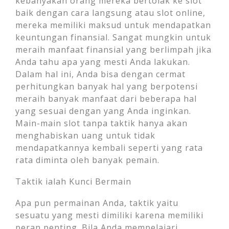
kebanyakan orang mereka bertolak ke slot
baik dengan cara langsung atau slot online,
mereka memiliki maksud untuk mendapatkan
keuntungan finansial. Sangat mungkin untuk
meraih manfaat finansial yang berlimpah jika
Anda tahu apa yang mesti Anda lakukan.
Dalam hal ini, Anda bisa dengan cermat
perhitungkan banyak hal yang berpotensi
meraih banyak manfaat dari beberapa hal
yang sesuai dengan yang Anda inginkan.
Main-main slot tanpa taktik hanya akan
menghabiskan uang untuk tidak
mendapatkannya kembali seperti yang rata
rata diminta oleh banyak pemain.
Taktik ialah Kunci Bermain
Apa pun permainan Anda, taktik yaitu
sesuatu yang mesti dimiliki karena memiliki
peran penting. Bila Anda mempelajari