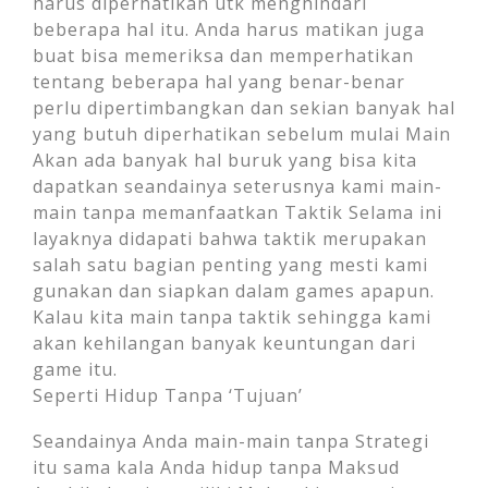
harus diperhatikan utk menghindari
beberapa hal itu. Anda harus matikan juga
buat bisa memeriksa dan memperhatikan
tentang beberapa hal yang benar-benar
perlu dipertimbangkan dan sekian banyak hal
yang butuh diperhatikan sebelum mulai Main
Akan ada banyak hal buruk yang bisa kita
dapatkan seandainya seterusnya kami main-
main tanpa memanfaatkan Taktik Selama ini
layaknya didapati bahwa taktik merupakan
salah satu bagian penting yang mesti kami
gunakan dan siapkan dalam games apapun.
Kalau kita main tanpa taktik sehingga kami
akan kehilangan banyak keuntungan dari
game itu.
Seperti Hidup Tanpa ‘Tujuan’
Seandainya Anda main-main tanpa Strategi
itu sama kala Anda hidup tanpa Maksud