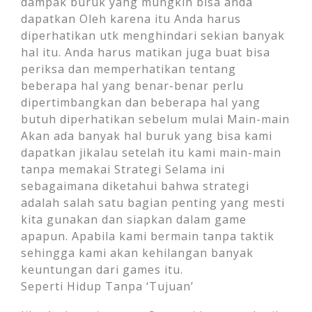
dampak buruk yang mungkin bisa anda
dapatkan Oleh karena itu Anda harus
diperhatikan utk menghindari sekian banyak
hal itu. Anda harus matikan juga buat bisa
periksa dan memperhatikan tentang
beberapa hal yang benar-benar perlu
dipertimbangkan dan beberapa hal yang
butuh diperhatikan sebelum mulai Main-main
Akan ada banyak hal buruk yang bisa kami
dapatkan jikalau setelah itu kami main-main
tanpa memakai Strategi Selama ini
sebagaimana diketahui bahwa strategi
adalah salah satu bagian penting yang mesti
kita gunakan dan siapkan dalam game
apapun. Apabila kami bermain tanpa taktik
sehingga kami akan kehilangan banyak
keuntungan dari games itu.
Seperti Hidup Tanpa ‘Tujuan’