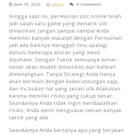
June 16, 2022
admin
0 Comments
Hingga saat ini, permainan slot online telah
jadi salah satu game yang menarik utk
dimainkan. Jangan sampai sampai Anda
memiliki banyak masalah dengan Permainan
jadi ada baiknya menggali ilmu apalagi
dahulu beberapa aturan yang mesti
dipahami. Dengan Taktik semuanya benar-
benar akan mudah dimainkan dan bahkan
dimenangkan. Tanpa Strategi Anda hanya
akan bermain dengan keberuntungan saja,
dan itu bukan hal yang serasi utk dilakukan
karena memiliki risiko yang cukup besar.
Seandainya Anda tidak ingin mendapatkan
risiko, Anda mesti menguasai sekian banyak
taktik yang ada.
Seandainya Anda bertanya apa yang berjalan