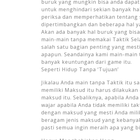
buruk yang mungkin bisa anda dapat
untuk menghindari sekian banyak hal
periksa dan memperhatikan tentang
dipertimbangkan dan beberapa hal y
Akan ada banyak hal buruk yang bis
main-main tanpa memakai Taktik Sela
salah satu bagian penting yang mest
apapun. Seandainya kami main-main 
banyak keuntungan dari game itu.
Seperti Hidup Tanpa ‘Tujuan’
Jikalau Anda main tanpa Taktik itu s
memiliki Maksud itu harus dilakuka
maksud itu. Sebaliknya, apabila Anda 
wajar apabila Anda tidak memiliki tak
dengan maksud yang mesti Anda milik
beragam jenis maksud yang kebanya
pasti semua ingin meraih apa yang 