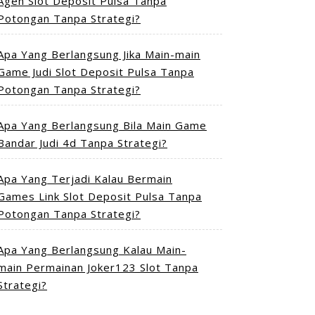
Agen Slot Deposit Pulsa Tanpa
Potongan Tanpa Strategi?
Apa Yang Berlangsung Jika Main-main
Game Judi Slot Deposit Pulsa Tanpa
Potongan Tanpa Strategi?
Apa Yang Berlangsung Bila Main Game
Bandar Judi 4d Tanpa Strategi?
Apa Yang Terjadi Kalau Bermain
Games Link Slot Deposit Pulsa Tanpa
Potongan Tanpa Strategi?
Apa Yang Berlangsung Kalau Main-
main Permainan Joker123 Slot Tanpa
Strategi?