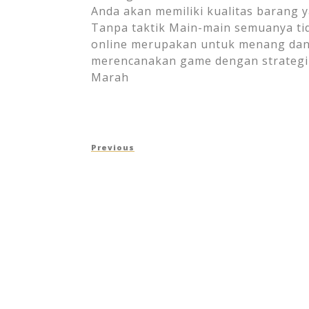
Anda akan memiliki kualitas barang y
Tanpa taktik Main-main semuanya tid
online merupakan untuk menang dan
merencanakan game dengan strategi
Marah
Post
Previous
Previous
navigation
Post