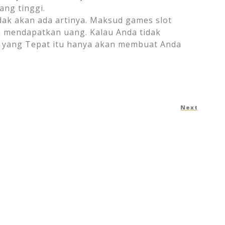
ang tinggi.
ak akan ada artinya. Maksud games slot
 mendapatkan uang. Kalau Anda tidak
 yang Tepat itu hanya akan membuat Anda
Next
Next
Post