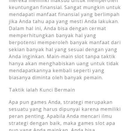
mereka memiliki maksud untuk memperoleh
keuntungan finansial. Sangat mungkin untuk
mendapati manfaat finansial yang berlimpah
jika Anda tahu apa yang mesti Anda lakukan.
Dalam hal ini, Anda bisa dengan cermat
memperhitungkan banyak hal yang
berpotensi memperoleh banyak manfaat dari
sekian banyak hal yang sesuai dengan yang
Anda inginkan. Main-main slot tanpa taktik
hanya akan menghabiskan uang untuk tidak
mendapatkannya kembali seperti yang
biasanya diminta oleh banyak pemain.
Taktik ialah Kunci Bermain
Apa pun games Anda, strategi merupakan
sesuatu yang harus dipunyai karena memiliki
peran penting. Apabila Anda mencari ilmu
strategi dengan baik, maka games slot apa
pun yang Anda mainkan, Anda bisa