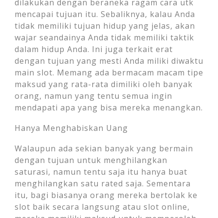
dilakukan dengan beraneka ragam cara utk
mencapai tujuan itu. Sebaliknya, kalau Anda
tidak memiliki tujuan hidup yang jelas, akan
wajar seandainya Anda tidak memiliki taktik
dalam hidup Anda. Ini juga terkait erat
dengan tujuan yang mesti Anda miliki diwaktu
main slot. Memang ada bermacam macam tipe
maksud yang rata-rata dimiliki oleh banyak
orang, namun yang tentu semua ingin
mendapati apa yang bisa mereka menangkan.
Hanya Menghabiskan Uang
Walaupun ada sekian banyak yang bermain
dengan tujuan untuk menghilangkan
saturasi, namun tentu saja itu hanya buat
menghilangkan satu rated saja. Sementara
itu, bagi biasanya orang mereka bertolak ke
slot baik secara langsung atau slot online,