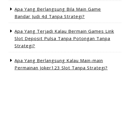
Apa Yang Berlangsung Bila Main Game
Bandar Judi 4d Tanpa Strategi?
Apa Yang Terjadi Kalau Bermain Games Link
Slot Deposit Pulsa Tanpa Potongan Tanpa
Strategi?
Apa Yang Berlangsung Kalau Main-main
Permainan Joker123 Slot Tanpa Strategi?