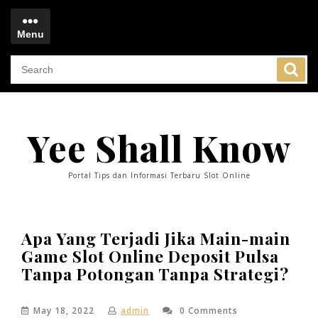
Skip
to
Menu
content
Menu
Yee Shall Know
Portal Tips dan Informasi Terbaru Slot Online
Apa Yang Terjadi Jika Main-main
Game Slot Online Deposit Pulsa
Tanpa Potongan Tanpa Strategi?
May 18, 2022
admin
0 Comments