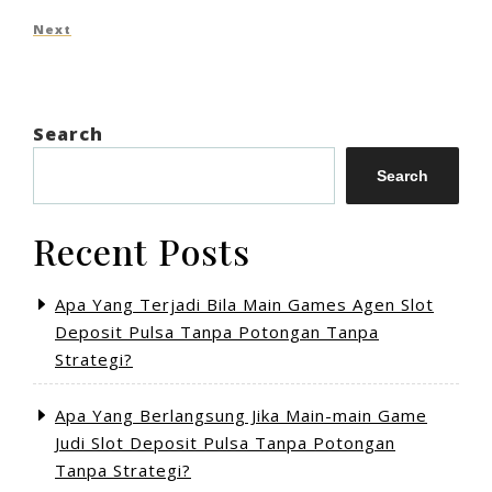
navigation
Post
Next
Next
Post
Search
Search
Recent Posts
Apa Yang Terjadi Bila Main Games Agen Slot
Deposit Pulsa Tanpa Potongan Tanpa
Strategi?
Apa Yang Berlangsung Jika Main-main Game
Judi Slot Deposit Pulsa Tanpa Potongan
Tanpa Strategi?