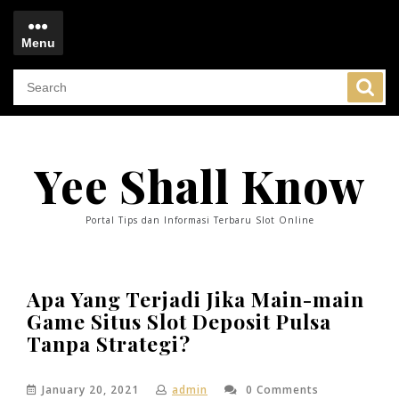
Skip
to
Menu
content
Menu
Yee Shall Know
Portal Tips dan Informasi Terbaru Slot Online
Apa Yang Terjadi Jika Main-main
Game Situs Slot Deposit Pulsa
Tanpa Strategi?
January 20, 2021
admin
0 Comments