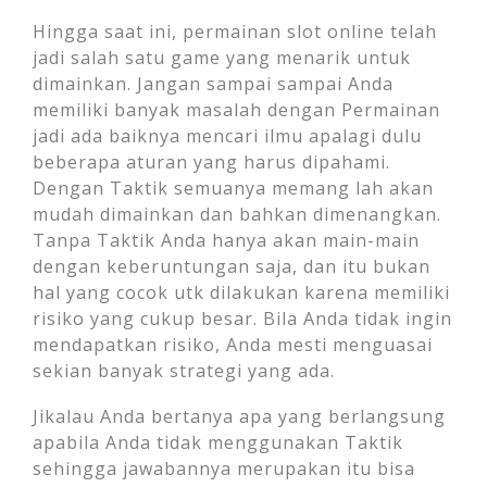
Hingga saat ini, permainan slot online telah
jadi salah satu game yang menarik untuk
dimainkan. Jangan sampai sampai Anda
memiliki banyak masalah dengan Permainan
jadi ada baiknya mencari ilmu apalagi dulu
beberapa aturan yang harus dipahami.
Dengan Taktik semuanya memang lah akan
mudah dimainkan dan bahkan dimenangkan.
Tanpa Taktik Anda hanya akan main-main
dengan keberuntungan saja, dan itu bukan
hal yang cocok utk dilakukan karena memiliki
risiko yang cukup besar. Bila Anda tidak ingin
mendapatkan risiko, Anda mesti menguasai
sekian banyak strategi yang ada.
Jikalau Anda bertanya apa yang berlangsung
apabila Anda tidak menggunakan Taktik
sehingga jawabannya merupakan itu bisa