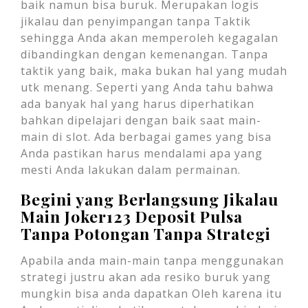
baik namun bisa buruk. Merupakan logis
jikalau dan penyimpangan tanpa Taktik
sehingga Anda akan memperoleh kegagalan
dibandingkan dengan kemenangan. Tanpa
taktik yang baik, maka bukan hal yang mudah
utk menang. Seperti yang Anda tahu bahwa
ada banyak hal yang harus diperhatikan
bahkan dipelajari dengan baik saat main-
main di slot. Ada berbagai games yang bisa
Anda pastikan harus mendalami apa yang
mesti Anda lakukan dalam permainan.
Begini yang Berlangsung Jikalau
Main Joker123 Deposit Pulsa
Tanpa Potongan Tanpa Strategi
Apabila anda main-main tanpa menggunakan
strategi justru akan ada resiko buruk yang
mungkin bisa anda dapatkan Oleh karena itu