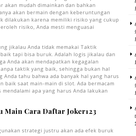
r akan mudah dimainkan dan bahkan
hanya akan bermain dengan keberuntungan
tk dilakukan karena memiliki risiko yang cukup
peroleh risiko, Anda mesti menguasai
ng jikalau Anda tidak memakai Taktik
aik tapi bisa buruk. Adalah logis jikalau dan
gga Anda akan mendapatkan kegagalan
npa taktik yang baik, sehingga bukan hal
g Anda tahu bahwa ada banyak hal yang harus
n baik saat main-main di slot. Ada bermacam
s mendalami apa yang harus Anda lakukan
au Main Cara Daftar Joker123
unakan strategi justru akan ada efek buruk