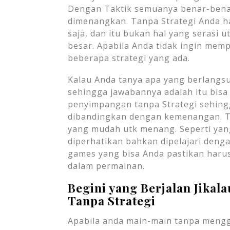
Dengan Taktik semuanya benar-bena
dimenangkan. Tanpa Strategi Anda 
saja, dan itu bukan hal yang serasi u
besar. Apabila Anda tidak ingin mem
beberapa strategi yang ada.
Kalau Anda tanya apa yang berlangsu
sehingga jawabannya adalah itu bisa b
penyimpangan tanpa Strategi sehin
dibandingkan dengan kemenangan. Ta
yang mudah utk menang. Seperti yan
diperhatikan bahkan dipelajari denga
games yang bisa Anda pastikan haru
dalam permainan.
Begini yang Berjalan Jikal
Tanpa Strategi
Apabila anda main-main tanpa mengg