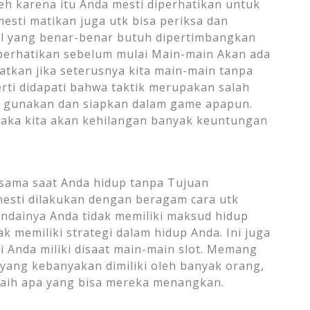
h karena itu Anda mesti diperhatikan untuk
esti matikan juga utk bisa periksa dan
l yang benar-benar butuh dipertimbangkan
iperhatikan sebelum mulai Main-main Akan ada
atkan jika seterusnya kita main-main tanpa
rti didapati bahwa taktik merupakan salah
i gunakan dan siapkan dalam game apapun.
maka kita akan kehilangan banyak keuntungan
u sama saat Anda hidup tanpa Tujuan
 mesti dilakukan dengan beragam cara utk
andainya Anda tidak memiliki maksud hidup
ak memiliki strategi dalam hidup Anda. Ini juga
i Anda miliki disaat main-main slot. Memang
yang kebanyakan dimiliki oleh banyak orang,
raih apa yang bisa mereka menangkan.