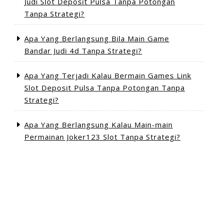
Judi Slot Deposit Pulsa Tanpa Potongan
Tanpa Strategi?
Apa Yang Berlangsung Bila Main Game
Bandar Judi 4d Tanpa Strategi?
Apa Yang Terjadi Kalau Bermain Games Link
Slot Deposit Pulsa Tanpa Potongan Tanpa
Strategi?
Apa Yang Berlangsung Kalau Main-main
Permainan Joker123 Slot Tanpa Strategi?