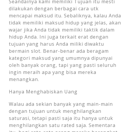
Seandainya kami memiliki Tujuan itu mesti
dilakukan dengan berbagai cara utk
mencapai maksud itu. Sebaliknya, kalau Anda
tidak memiliki maksud hidup yang jelas, akan
wajar jika Anda tidak memiliki taktik dalam
hidup Anda. Ini juga terkait erat dengan
tujuan yang harus Anda miliki diwaktu
bermain slot. Benar-benar ada beragam
kategori maksud yang umumnya dipunyai
oleh banyak orang, tapi yang pasti seluruh
ingin meraih apa yang bisa mereka
menangkan.
Hanya Menghabiskan Uang
Walau ada sekian banyak yang main-main
dengan tujuan untuk menghilangkan
saturasi, tetapi pasti saja itu hanya untuk
menghilangkan satu rated saja. Sementara