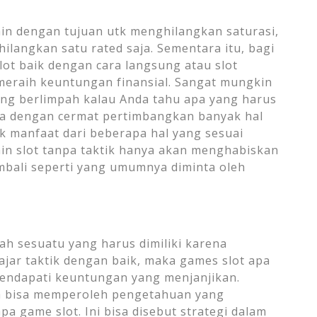
in dengan tujuan utk menghilangkan saturasi,
hilangkan satu rated saja. Sementara itu, bagi
lot baik dengan cara langsung atau slot
meraih keuntungan finansial. Sangat mungkin
ang berlimpah kalau Anda tahu apa yang harus
isa dengan cermat pertimbangkan banyak hal
 manfaat dari beberapa hal yang sesuai
in slot tanpa taktik hanya akan menghabiskan
bali seperti yang umumnya diminta oleh
ah sesuatu yang harus dimiliki karena
lajar taktik dengan baik, maka games slot apa
endapati keuntungan yang menjanjikan.
da bisa memperoleh pengetahuan yang
 game slot. Ini bisa disebut strategi dalam