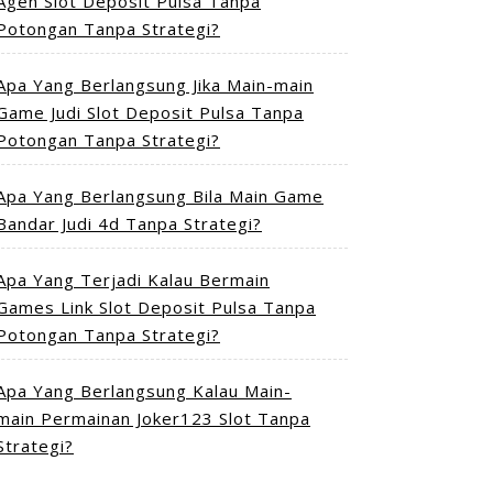
Agen Slot Deposit Pulsa Tanpa
Potongan Tanpa Strategi?
Apa Yang Berlangsung Jika Main-main
Game Judi Slot Deposit Pulsa Tanpa
Potongan Tanpa Strategi?
Apa Yang Berlangsung Bila Main Game
Bandar Judi 4d Tanpa Strategi?
Apa Yang Terjadi Kalau Bermain
Games Link Slot Deposit Pulsa Tanpa
Potongan Tanpa Strategi?
Apa Yang Berlangsung Kalau Main-
main Permainan Joker123 Slot Tanpa
Strategi?