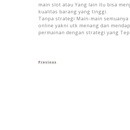
main slot atau Yang lain itu bisa me
kualitas barang yang tinggi.
Tanpa strategi Main-main semuanya t
online yakni utk menang dan mendap
permainan dengan strategi yang Te
Post
Previous
Previous
navigation
Post