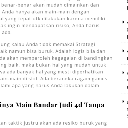
a benar-benar akan mudah dimainkan dan
i Anda hanya akan main-main dengan
l yang tepat utk dilakukan karena memiliki
idak ingin mendapatkan risiko, Anda harus
 ada.
sung kalau Anda tidak memakai Strategi
aik namun bisa buruk. Adalah logis bila dan
da akan memperoleh kegagalan di bandingkan
ang baik, maka bukan hal yang mudah untuk
a ada banyak hal yang mesti diperhatikan
main-main di slot. Ada beraneka ragam games
alami apa yang harus Anda lakukan dalam
ainya Main Bandar Judi 4d Tanpa
n taktik justru akan ada resiko buruk yang