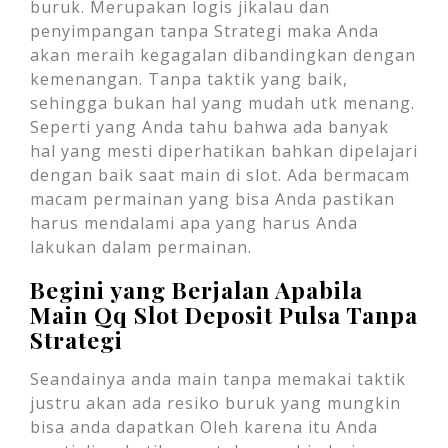
buruk. Merupakan logis jikalau dan
penyimpangan tanpa Strategi maka Anda
akan meraih kegagalan dibandingkan dengan
kemenangan. Tanpa taktik yang baik,
sehingga bukan hal yang mudah utk menang.
Seperti yang Anda tahu bahwa ada banyak
hal yang mesti diperhatikan bahkan dipelajari
dengan baik saat main di slot. Ada bermacam
macam permainan yang bisa Anda pastikan
harus mendalami apa yang harus Anda
lakukan dalam permainan.
Begini yang Berjalan Apabila
Main Qq Slot Deposit Pulsa Tanpa
Strategi
Seandainya anda main tanpa memakai taktik
justru akan ada resiko buruk yang mungkin
bisa anda dapatkan Oleh karena itu Anda