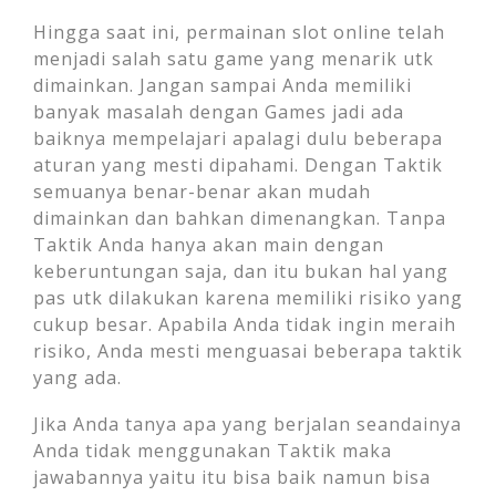
Hingga saat ini, permainan slot online telah
menjadi salah satu game yang menarik utk
dimainkan. Jangan sampai Anda memiliki
banyak masalah dengan Games jadi ada
baiknya mempelajari apalagi dulu beberapa
aturan yang mesti dipahami. Dengan Taktik
semuanya benar-benar akan mudah
dimainkan dan bahkan dimenangkan. Tanpa
Taktik Anda hanya akan main dengan
keberuntungan saja, dan itu bukan hal yang
pas utk dilakukan karena memiliki risiko yang
cukup besar. Apabila Anda tidak ingin meraih
risiko, Anda mesti menguasai beberapa taktik
yang ada.
Jika Anda tanya apa yang berjalan seandainya
Anda tidak menggunakan Taktik maka
jawabannya yaitu itu bisa baik namun bisa