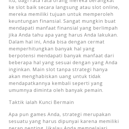
itu, bagi rata rata orang mereka berangkat
ke slot baik secara langsung atau slot online,
mereka memiliki tujuan untuk memperoleh
keuntungan finansial. Sangat mungkin buat
mendapati manfaat finansial yang berlimpah
jika Anda tahu apa yang harus Anda lakukan.
Dalam hal ini, Anda bisa dengan cermat
memperhitungkan banyak hal yang
berpotensi mendapati banyak manfaat dari
beberapa hal yang sesuai dengan yang Anda
inginkan. Main slot tanpa strategi hanya
akan menghabiskan uang untuk tidak
mendapatkannya kembali seperti yang
umumnya diminta oleh banyak pemain.
Taktik ialah Kunci Bermain
Apa pun games Anda, strategi merupakan
sesuatu yang harus dipunyai karena memiliki
peran penting. Jikalau Anda mempelajari