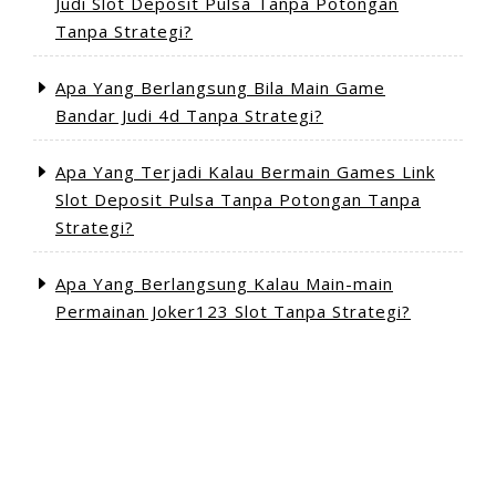
Judi Slot Deposit Pulsa Tanpa Potongan
Tanpa Strategi?
Apa Yang Berlangsung Bila Main Game
Bandar Judi 4d Tanpa Strategi?
Apa Yang Terjadi Kalau Bermain Games Link
Slot Deposit Pulsa Tanpa Potongan Tanpa
Strategi?
Apa Yang Berlangsung Kalau Main-main
Permainan Joker123 Slot Tanpa Strategi?