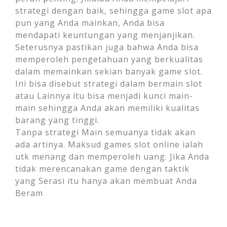
strategi dengan baik, sehingga game slot apa
pun yang Anda mainkan, Anda bisa
mendapati keuntungan yang menjanjikan.
Seterusnya pastikan juga bahwa Anda bisa
memperoleh pengetahuan yang berkualitas
dalam memainkan sekian banyak game slot.
Ini bisa disebut strategi dalam bermain slot
atau Lainnya itu bisa menjadi kunci main-
main sehingga Anda akan memiliki kualitas
barang yang tinggi.
Tanpa strategi Main semuanya tidak akan
ada artinya. Maksud games slot online ialah
utk menang dan memperoleh uang. Jika Anda
tidak merencanakan game dengan taktik
yang Serasi itu hanya akan membuat Anda
Beram