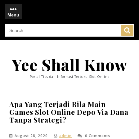
Skip
to
Menu
content
Menu
Yee Shall Know
Portal Tips dan Informasi Terbaru Slot Online
Apa Yang Terjadi Bila Main
Games Slot Online Depo Via Dana
Tanpa Strategi?
August 28, 2020
admin
0 Comments