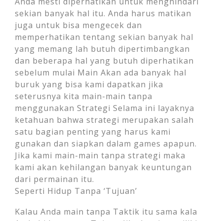
Anda mesti diperhatikan untuk menghindari
sekian banyak hal itu. Anda harus matikan
juga untuk bisa mengecek dan
memperhatikan tentang sekian banyak hal
yang memang lah butuh dipertimbangkan
dan beberapa hal yang butuh diperhatikan
sebelum mulai Main Akan ada banyak hal
buruk yang bisa kami dapatkan jika
seterusnya kita main-main tanpa
menggunakan Strategi Selama ini layaknya
ketahuan bahwa strategi merupakan salah
satu bagian penting yang harus kami
gunakan dan siapkan dalam games apapun.
Jika kami main-main tanpa strategi maka
kami akan kehilangan banyak keuntungan
dari permainan itu.
Seperti Hidup Tanpa ‘Tujuan’
Kalau Anda main tanpa Taktik itu sama kala