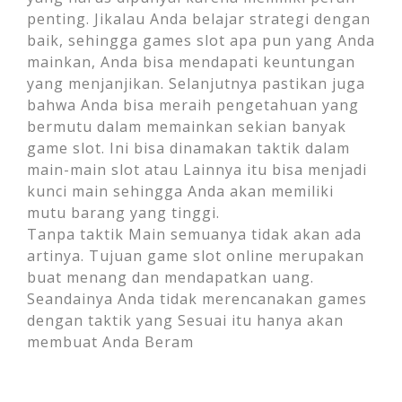
penting. Jikalau Anda belajar strategi dengan
baik, sehingga games slot apa pun yang Anda
mainkan, Anda bisa mendapati keuntungan
yang menjanjikan. Selanjutnya pastikan juga
bahwa Anda bisa meraih pengetahuan yang
bermutu dalam memainkan sekian banyak
game slot. Ini bisa dinamakan taktik dalam
main-main slot atau Lainnya itu bisa menjadi
kunci main sehingga Anda akan memiliki
mutu barang yang tinggi.
Tanpa taktik Main semuanya tidak akan ada
artinya. Tujuan game slot online merupakan
buat menang dan mendapatkan uang.
Seandainya Anda tidak merencanakan games
dengan taktik yang Sesuai itu hanya akan
membuat Anda Beram