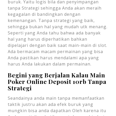
buruk. Yaitu logis bila dan penyimpangan
tanpa Strategi sehingga Anda akan meraih
kegagalan di bandingkan dengan
kemenangan. Tanpa strategi yang baik,
sehingga bukan hal yang mudah utk menang.
Seperti yang Anda tahu bahwa ada banyak
hal yang harus diperhatikan bahkan
dipelajari dengan baik saat main-main di slot.
Ada bermacam macam permainan yang bisa
Anda pastikan harus mendalami apa yang
harus Anda lakukan dalam permainan.
Begini yang Berjalan Kalau Main
Poker Online Deposit 10rb Tanpa
Strategi
Seandainya anda main tanpa memanfaatkan
taktik justru akan ada efek buruk yang
mungkin bisa anda dapatkan Oleh karena itu