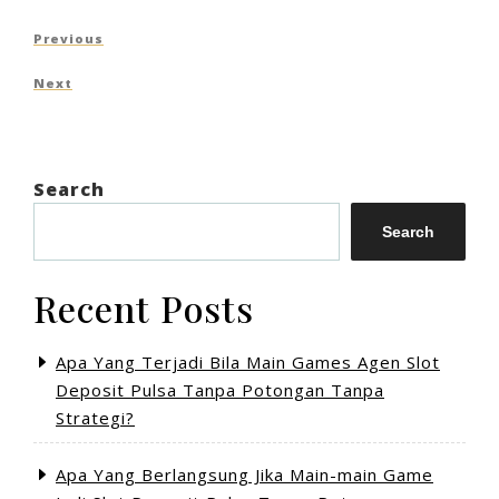
Post
Previous
Previous
navigation
Post
Next
Next
Post
Search
Search
Recent Posts
Apa Yang Terjadi Bila Main Games Agen Slot
Deposit Pulsa Tanpa Potongan Tanpa
Strategi?
Apa Yang Berlangsung Jika Main-main Game