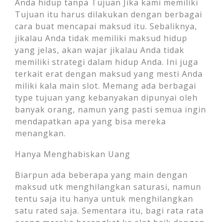
Anda hidup tanpa Tujuan Jika kami memiliki
Tujuan itu harus dilakukan dengan berbagai
cara buat mencapai maksud itu. Sebaliknya,
jikalau Anda tidak memiliki maksud hidup
yang jelas, akan wajar jikalau Anda tidak
memiliki strategi dalam hidup Anda. Ini juga
terkait erat dengan maksud yang mesti Anda
miliki kala main slot. Memang ada berbagai
type tujuan yang kebanyakan dipunyai oleh
banyak orang, namun yang pasti semua ingin
mendapatkan apa yang bisa mereka
menangkan.
Hanya Menghabiskan Uang
Biarpun ada beberapa yang main dengan
maksud utk menghilangkan saturasi, namun
tentu saja itu hanya untuk menghilangkan
satu rated saja. Sementara itu, bagi rata rata