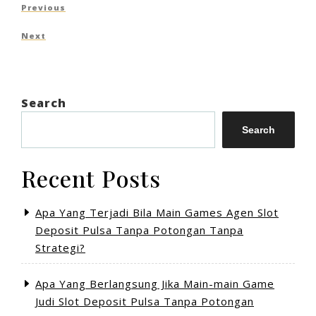
Post
Previous
Previous
navigation
Post
Next
Next
Post
Search
Search
Recent Posts
Apa Yang Terjadi Bila Main Games Agen Slot
Deposit Pulsa Tanpa Potongan Tanpa
Strategi?
Apa Yang Berlangsung Jika Main-main Game
Judi Slot Deposit Pulsa Tanpa Potongan