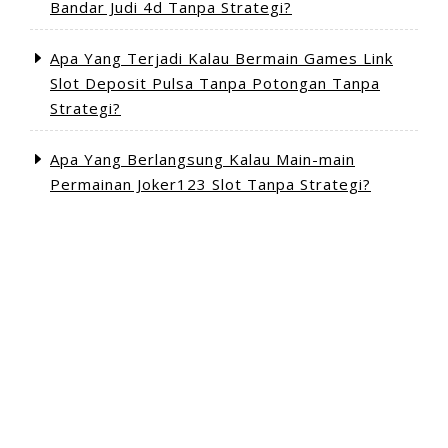
Bandar Judi 4d Tanpa Strategi?
Apa Yang Terjadi Kalau Bermain Games Link
Slot Deposit Pulsa Tanpa Potongan Tanpa
Strategi?
Apa Yang Berlangsung Kalau Main-main
Permainan Joker123 Slot Tanpa Strategi?