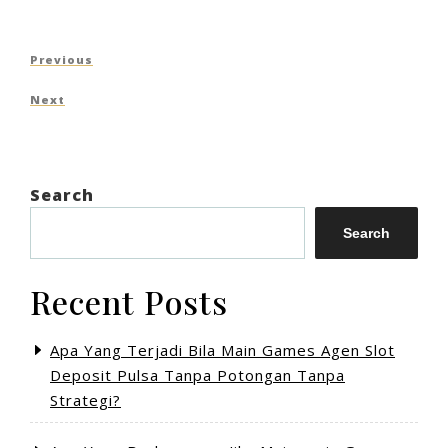
Post
Previous
Previous
navigation
Post
Next
Next
Post
Search
Search
Recent Posts
Apa Yang Terjadi Bila Main Games Agen Slot
Deposit Pulsa Tanpa Potongan Tanpa
Strategi?