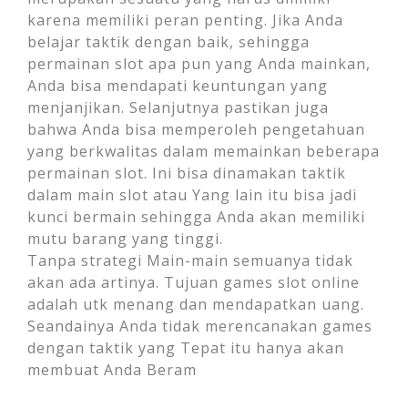
karena memiliki peran penting. Jika Anda
belajar taktik dengan baik, sehingga
permainan slot apa pun yang Anda mainkan,
Anda bisa mendapati keuntungan yang
menjanjikan. Selanjutnya pastikan juga
bahwa Anda bisa memperoleh pengetahuan
yang berkwalitas dalam memainkan beberapa
permainan slot. Ini bisa dinamakan taktik
dalam main slot atau Yang lain itu bisa jadi
kunci bermain sehingga Anda akan memiliki
mutu barang yang tinggi.
Tanpa strategi Main-main semuanya tidak
akan ada artinya. Tujuan games slot online
adalah utk menang dan mendapatkan uang.
Seandainya Anda tidak merencanakan games
dengan taktik yang Tepat itu hanya akan
membuat Anda Beram