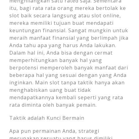
menghilangkan satu rated saja. Sementara
itu, bagi rata rata orang mereka bertolak ke
slot baik secara langsung atau slot online,
mereka memiliki tujuan buat mendapati
keuntungan finansial. Sangat mungkin untuk
meraih manfaat finansial yang berlimpah jika
Anda tahu apa yang harus Anda lakukan.
Dalam hal ini, Anda bisa dengan cermat
memperhitungkan banyak hal yang
berpotensi memperoleh banyak manfaat dari
beberapa hal yang sesuai dengan yang Anda
inginkan. Main slot tanpa taktik hanya akan
menghabiskan uang buat tidak
mendapatkannya kembali seperti yang rata
rata diminta oleh banyak pemain.
Taktik adalah Kunci Bermain
Apa pun permainan Anda, strategi
merupakan sesuatu yang harus dimiliki