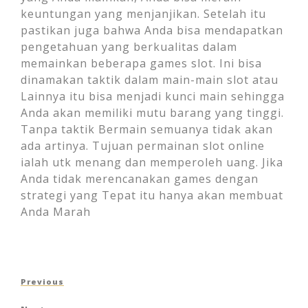
keuntungan yang menjanjikan. Setelah itu
pastikan juga bahwa Anda bisa mendapatkan
pengetahuan yang berkualitas dalam
memainkan beberapa games slot. Ini bisa
dinamakan taktik dalam main-main slot atau
Lainnya itu bisa menjadi kunci main sehingga
Anda akan memiliki mutu barang yang tinggi.
Tanpa taktik Bermain semuanya tidak akan
ada artinya. Tujuan permainan slot online
ialah utk menang dan memperoleh uang. Jika
Anda tidak merencanakan games dengan
strategi yang Tepat itu hanya akan membuat
Anda Marah
Post
Previous
Previous
navigation
Post