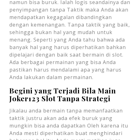
namun bisa buruk. Ialah logis seandainya dan
penyimpangan tanpa Taktik maka Anda akan
mendapatkan kegagalan dibandingkan
dengan kemenangan. Tanpa taktik yang baik,
sehingga bukan hal yang mudah untuk
menang. Seperti yang Anda tahu bahwa ada
banyak hal yang harus diperhatikan bahkan
dipelajari dengan baik saat bermain di slot.
Ada berbagai permainan yang bisa Anda
pastikan harus mendalami apa yang harus
Anda lakukan dalam permainan.
Begini yang Terjadi Bila Main
Joker123 Slot Tanpa Strategi
Jikalau anda bermain tanpa memanfaatkan
taktik justru akan ada efek buruk yang
mungkin bisa anda dapatkan Oleh karena itu
Anda mesti diperhatikan buat menghindari