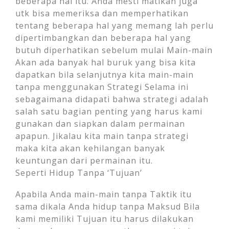
beberapa hal itu. Anda mesti matikan juga
utk bisa memeriksa dan memperhatikan
tentang beberapa hal yang memang lah perlu
dipertimbangkan dan beberapa hal yang
butuh diperhatikan sebelum mulai Main-main
Akan ada banyak hal buruk yang bisa kita
dapatkan bila selanjutnya kita main-main
tanpa menggunakan Strategi Selama ini
sebagaimana didapati bahwa strategi adalah
salah satu bagian penting yang harus kami
gunakan dan siapkan dalam permainan
apapun. Jikalau kita main tanpa strategi
maka kita akan kehilangan banyak
keuntungan dari permainan itu.
Seperti Hidup Tanpa ‘Tujuan’
Apabila Anda main-main tanpa Taktik itu
sama dikala Anda hidup tanpa Maksud Bila
kami memiliki Tujuan itu harus dilakukan