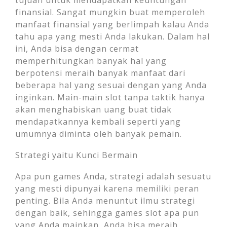
tujuan untuk mendapatkan keuntungan
finansial. Sangat mungkin buat memperoleh
manfaat finansial yang berlimpah kalau Anda
tahu apa yang mesti Anda lakukan. Dalam hal
ini, Anda bisa dengan cermat
memperhitungkan banyak hal yang
berpotensi meraih banyak manfaat dari
beberapa hal yang sesuai dengan yang Anda
inginkan. Main-main slot tanpa taktik hanya
akan menghabiskan uang buat tidak
mendapatkannya kembali seperti yang
umumnya diminta oleh banyak pemain.
Strategi yaitu Kunci Bermain
Apa pun games Anda, strategi adalah sesuatu
yang mesti dipunyai karena memiliki peran
penting. Bila Anda menuntut ilmu strategi
dengan baik, sehingga games slot apa pun
yang Anda mainkan, Anda bisa meraih