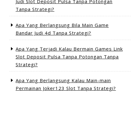
Judi Slot Deposit Pulsa Tanpa Potongan
Tanpa Strategi?
Apa Yang Berlangsung Bila Main Game
Bandar Judi 4d Tanpa Strategi?
Apa Yang Terjadi Kalau Bermain Games Link
Slot Deposit Pulsa Tanpa Potongan Tanpa
Strategi?
Apa Yang Berlangsung Kalau Main-main
Permainan Joker123 Slot Tanpa Strategi?