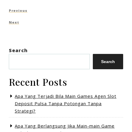
Post
Previous
Previous
navigation
Post
Next
Next
Post
Search
Search
Recent Posts
Apa Yang Terjadi Bila Main Games Agen Slot
Deposit Pulsa Tanpa Potongan Tanpa
Strategi?
Apa Yang Berlangsung Jika Main-main Game