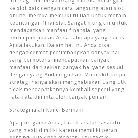
itu, bagi umumnya orang mereka berangkat
ke slot baik dengan cara langsung atau slot
online, mereka memiliki tujuan untuk meraih
keuntungan finansial. Sangat mungkin untuk
mendapatkan manfaat finansial yang
berlimpah jikalau Anda tahu apa yang harus
Anda lakukan. Dalam hal ini, Anda bisa
dengan cermat pertimbangkan banyak hal
yang berpotensi mendapatkan banyak
manfaat dari sekian banyak hal yang sesuai
dengan yang Anda inginkan. Main slot tanpa
strategi hanya akan menghabiskan uang utk
tidak mendapatkannya kembali seperti yang
rata-rata diminta oleh banyak pemain.
Strategi ialah Kunci Bermain
Apa pun game Anda, taktik adalah sesuatu
yang mesti dimiliki karena memiliki peran
penting. Bila Anda mencari ilmu taktik