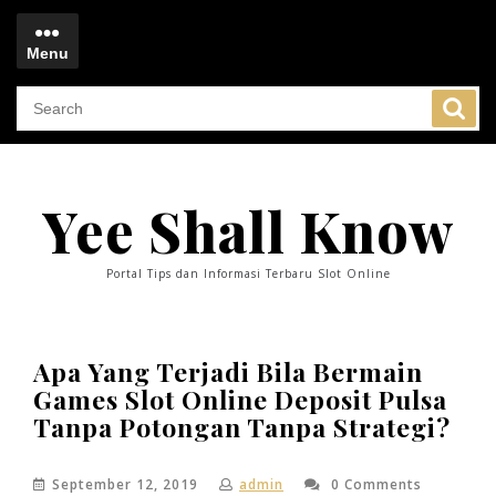
Skip
to
Menu
content
Menu
Yee Shall Know
Portal Tips dan Informasi Terbaru Slot Online
Apa Yang Terjadi Bila Bermain
Games Slot Online Deposit Pulsa
Tanpa Potongan Tanpa Strategi?
September 12, 2019
admin
0 Comments