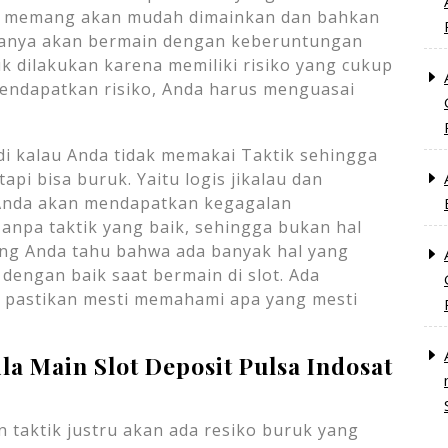
a memang akan mudah dimainkan dan bahkan
hanya akan bermain dengan keberuntungan
uk dilakukan karena memiliki risiko yang cukup
mendapatkan risiko, Anda harus menguasai
adi kalau Anda tidak memakai Taktik sehingga
pi bisa buruk. Yaitu logis jikalau dan
Anda akan mendapatkan kegagalan
npa taktik yang baik, sehingga bukan hal
ng Anda tahu bahwa ada banyak hal yang
 dengan baik saat bermain di slot. Ada
 pastikan mesti memahami apa yang mesti
la Main Slot Deposit Pulsa Indosat
taktik justru akan ada resiko buruk yang