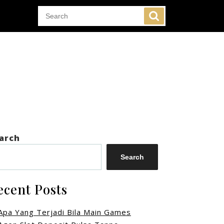
arch
Search
ecent Posts
Apa Yang Terjadi Bila Main Games