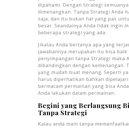
dipahami. Dengan Strategi semuany
dimenangkan. Tanpa Strategi Anda 
saja, dan itu bukan hal yang pas unt
besar. Seandainya Anda tidak ingin 
beberapa strategi yang ada.
Jikalau Anda bertanya apa yang terj
jawabannya merupakan itu bisa baik ta
penyimpangan tanpa Strategi maka 
dibandingkan dengan kemenangan. Ta
yang mudah buat menang. Seperti ya
harus diperhatikan bahkan dipelajari
bermacam permainan yang bisa Anda
Anda lakukan dalam permainan.
Begini yang Berlangsung Bi
Tanpa Strategi
Kalau anda main tanpa memanfaatkan 