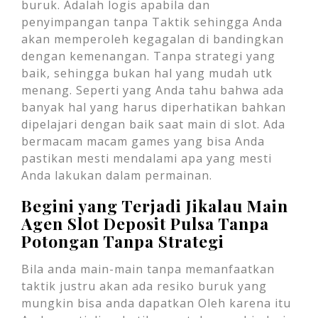
buruk. Adalah logis apabila dan
penyimpangan tanpa Taktik sehingga Anda
akan memperoleh kegagalan di bandingkan
dengan kemenangan. Tanpa strategi yang
baik, sehingga bukan hal yang mudah utk
menang. Seperti yang Anda tahu bahwa ada
banyak hal yang harus diperhatikan bahkan
dipelajari dengan baik saat main di slot. Ada
bermacam macam games yang bisa Anda
pastikan mesti mendalami apa yang mesti
Anda lakukan dalam permainan.
Begini yang Terjadi Jikalau Main
Agen Slot Deposit Pulsa Tanpa
Potongan Tanpa Strategi
Bila anda main-main tanpa memanfaatkan
taktik justru akan ada resiko buruk yang
mungkin bisa anda dapatkan Oleh karena itu