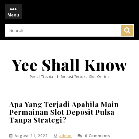
Skip
to
Menu
content
Menu
Yee Shall Know
Portal Tips dan Informasi Terbaru Slot Online
Apa Yang Terjadi Apabila Main
Permainan Slot Deposit Pulsa
Tanpa Strategi?
August 11, 2022
admin
0 Comments