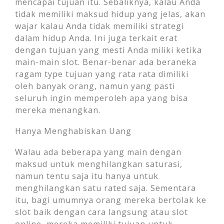
mencapai tujuan itu. Sebaliknya, kalau Anda
tidak memiliki maksud hidup yang jelas, akan
wajar kalau Anda tidak memiliki strategi
dalam hidup Anda. Ini juga terkait erat
dengan tujuan yang mesti Anda miliki ketika
main-main slot. Benar-benar ada beraneka
ragam type tujuan yang rata rata dimiliki
oleh banyak orang, namun yang pasti
seluruh ingin memperoleh apa yang bisa
mereka menangkan.
Hanya Menghabiskan Uang
Walau ada beberapa yang main dengan
maksud untuk menghilangkan saturasi,
namun tentu saja itu hanya untuk
menghilangkan satu rated saja. Sementara
itu, bagi umumnya orang mereka bertolak ke
slot baik dengan cara langsung atau slot