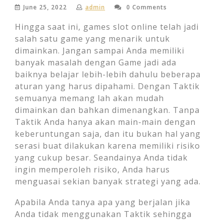
June 25, 2022
admin
0 Comments
Hingga saat ini, games slot online telah jadi
salah satu game yang menarik untuk
dimainkan. Jangan sampai Anda memiliki
banyak masalah dengan Game jadi ada
baiknya belajar lebih-lebih dahulu beberapa
aturan yang harus dipahami. Dengan Taktik
semuanya memang lah akan mudah
dimainkan dan bahkan dimenangkan. Tanpa
Taktik Anda hanya akan main-main dengan
keberuntungan saja, dan itu bukan hal yang
serasi buat dilakukan karena memiliki risiko
yang cukup besar. Seandainya Anda tidak
ingin memperoleh risiko, Anda harus
menguasai sekian banyak strategi yang ada.
Apabila Anda tanya apa yang berjalan jika
Anda tidak menggunakan Taktik sehingga