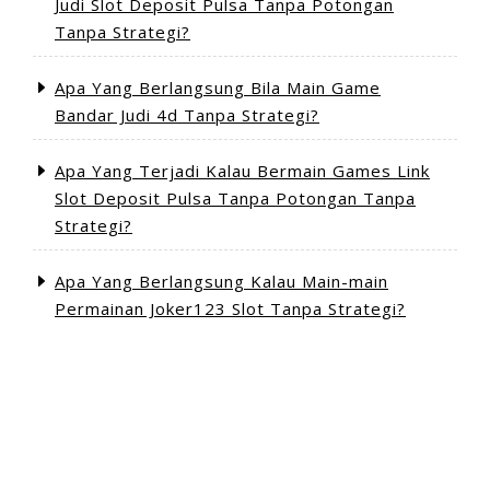
Judi Slot Deposit Pulsa Tanpa Potongan
Tanpa Strategi?
Apa Yang Berlangsung Bila Main Game
Bandar Judi 4d Tanpa Strategi?
Apa Yang Terjadi Kalau Bermain Games Link
Slot Deposit Pulsa Tanpa Potongan Tanpa
Strategi?
Apa Yang Berlangsung Kalau Main-main
Permainan Joker123 Slot Tanpa Strategi?