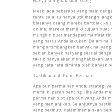
Hanya Menghabiskan Uang
Meski ada beberapa yang main denga
tentu saja itu hanya utk menghilangk
biasanya orang mereka bertolak ke s
online, mereka memiliki tujuan buat
mungkin buat mendapati manfaat fina
yang harus Anda lakukan. Dalam hal 
mempertimbangkan banyak hal yang 
sekian banyak hal yang sesuai denga
taktik hanya akan menghabiskan uan
yang rata rata diminta oleh banyak p
Taktik adalah Kunci Bermain
Apa pun permainan Anda, strategi ya
memiliki peran penting. Jika Anda me
permainan slot apa pun yang Anda m
yang menjanjikan. Selanjutnya past
yang bermutu dalam memainkan beber