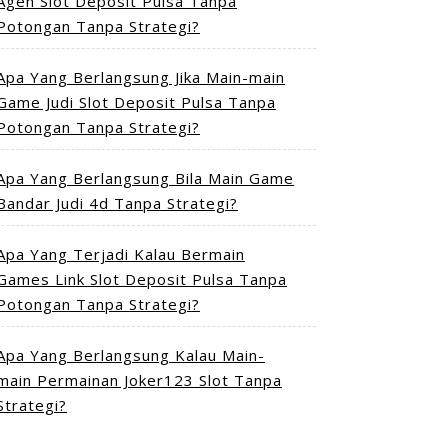
Agen Slot Deposit Pulsa Tanpa
Potongan Tanpa Strategi?
Apa Yang Berlangsung Jika Main-main
Game Judi Slot Deposit Pulsa Tanpa
Potongan Tanpa Strategi?
Apa Yang Berlangsung Bila Main Game
Bandar Judi 4d Tanpa Strategi?
Apa Yang Terjadi Kalau Bermain
Games Link Slot Deposit Pulsa Tanpa
Potongan Tanpa Strategi?
Apa Yang Berlangsung Kalau Main-
main Permainan Joker123 Slot Tanpa
Strategi?