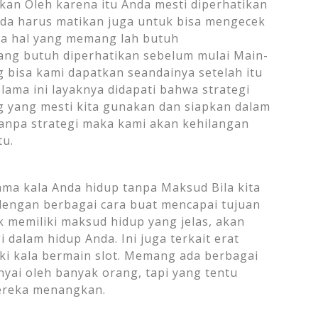
an Oleh karena itu Anda mesti diperhatikan
nda harus matikan juga untuk bisa mengecek
a hal yang memang lah butuh
ang butuh diperhatikan sebelum mulai Main-
 bisa kami dapatkan seandainya setelah itu
lama ini layaknya didapati bahwa strategi
g yang mesti kita gunakan dan siapkan dalam
anpa strategi maka kami akan kehilangan
tu.
ama kala Anda hidup tanpa Maksud Bila kita
 dengan berbagai cara buat mencapai tujuan
ak memiliki maksud hidup yang jelas, akan
i dalam hidup Anda. Ini juga terkait erat
ki kala bermain slot. Memang ada berbagai
nyai oleh banyak orang, tapi yang tentu
mereka menangkan.