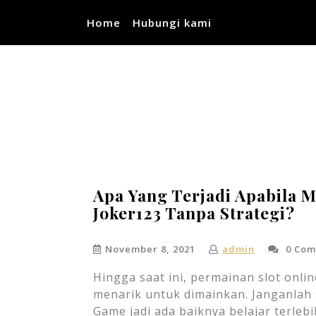
Skip
Home
Hubungi kami
to
content
Apa Yang Terjadi Apabila 
Joker123 Tanpa Strategi?
November 8, 2021
admin
0 Com
Hingga saat ini, permainan slot onli
menarik untuk dimainkan. Janganlah
Game jadi ada baiknya belajar terleb