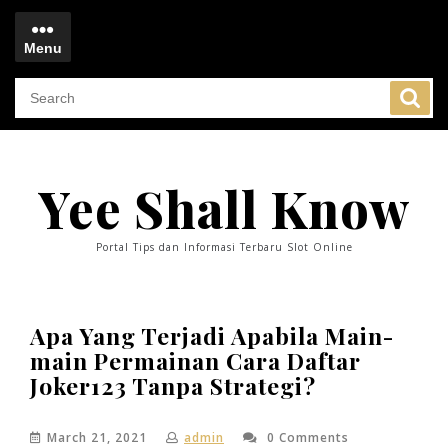
Skip
to
Menu
content
Menu
Yee Shall Know
Portal Tips dan Informasi Terbaru Slot Online
Apa Yang Terjadi Apabila Main-
main Permainan Cara Daftar
Joker123 Tanpa Strategi?
March 21, 2021
admin
0 Comments