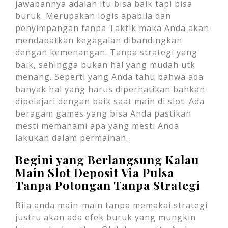
jawabannya adalah itu bisa baik tapi bisa
buruk. Merupakan logis apabila dan
penyimpangan tanpa Taktik maka Anda akan
mendapatkan kegagalan dibandingkan
dengan kemenangan. Tanpa strategi yang
baik, sehingga bukan hal yang mudah utk
menang. Seperti yang Anda tahu bahwa ada
banyak hal yang harus diperhatikan bahkan
dipelajari dengan baik saat main di slot. Ada
beragam games yang bisa Anda pastikan
mesti memahami apa yang mesti Anda
lakukan dalam permainan.
Begini yang Berlangsung Kalau
Main Slot Deposit Via Pulsa
Tanpa Potongan Tanpa Strategi
Bila anda main-main tanpa memakai strategi
justru akan ada efek buruk yang mungkin