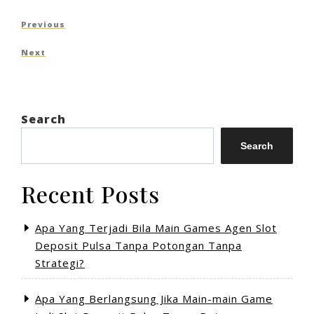
Post
Previous
Previous
navigation
Post
Next
Next
Post
Search
Search
Recent Posts
Apa Yang Terjadi Bila Main Games Agen Slot
Deposit Pulsa Tanpa Potongan Tanpa
Strategi?
Apa Yang Berlangsung Jika Main-main Game