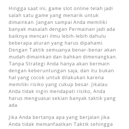
Hingga saat ini, game slot online telah jadi
salah satu game yang menarik untuk
dimainkan. Jangan sampai Anda memiliki
banyak masalah dengan Permainan jadi ada
baiknya mencari ilmu lebih-lebih dahulu
beberapa aturan yang harus dipahami.
Dengan Taktik semuanya benar-benar akan
mudah dimainkan dan bahkan dimenangkan.
Tanpa Strategi Anda hanya akan bermain
dengan keberuntungan saja, dan itu bukan
hal yang cocok untuk dilakukan karena
memiliki risiko yang cukup besar. Jikalau
Anda tidak ingin mendapati risiko, Anda
harus menguasai sekian banyak taktik yang
ada.
Jika Anda bertanya apa yang berjalan jika
Anda tidak memanfaatkan Taktik sehingga