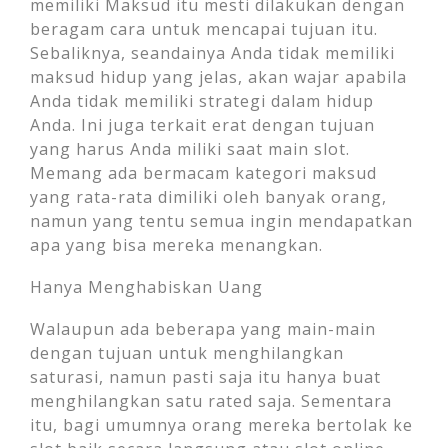
memiliki Maksud itu mesti dilakukan dengan
beragam cara untuk mencapai tujuan itu.
Sebaliknya, seandainya Anda tidak memiliki
maksud hidup yang jelas, akan wajar apabila
Anda tidak memiliki strategi dalam hidup
Anda. Ini juga terkait erat dengan tujuan
yang harus Anda miliki saat main slot.
Memang ada bermacam kategori maksud
yang rata-rata dimiliki oleh banyak orang,
namun yang tentu semua ingin mendapatkan
apa yang bisa mereka menangkan.
Hanya Menghabiskan Uang
Walaupun ada beberapa yang main-main
dengan tujuan untuk menghilangkan
saturasi, namun pasti saja itu hanya buat
menghilangkan satu rated saja. Sementara
itu, bagi umumnya orang mereka bertolak ke