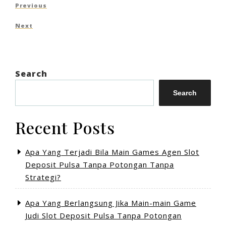
Post
Previous
Previous
navigation
Post
Next
Next
Post
Search
Search
Recent Posts
Apa Yang Terjadi Bila Main Games Agen Slot
Deposit Pulsa Tanpa Potongan Tanpa
Strategi?
Apa Yang Berlangsung Jika Main-main Game
Judi Slot Deposit Pulsa Tanpa Potongan