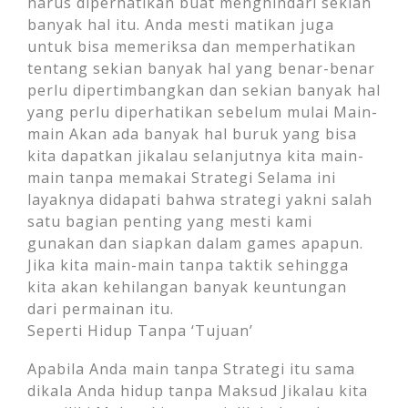
harus diperhatikan buat menghindari sekian
banyak hal itu. Anda mesti matikan juga
untuk bisa memeriksa dan memperhatikan
tentang sekian banyak hal yang benar-benar
perlu dipertimbangkan dan sekian banyak hal
yang perlu diperhatikan sebelum mulai Main-
main Akan ada banyak hal buruk yang bisa
kita dapatkan jikalau selanjutnya kita main-
main tanpa memakai Strategi Selama ini
layaknya didapati bahwa strategi yakni salah
satu bagian penting yang mesti kami
gunakan dan siapkan dalam games apapun.
Jika kita main-main tanpa taktik sehingga
kita akan kehilangan banyak keuntungan
dari permainan itu.
Seperti Hidup Tanpa ‘Tujuan’
Apabila Anda main tanpa Strategi itu sama
dikala Anda hidup tanpa Maksud Jikalau kita