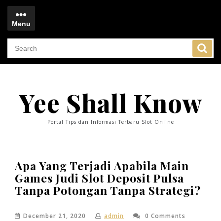
Skip
to
Menu
content
Menu
Yee Shall Know
Portal Tips dan Informasi Terbaru Slot Online
Apa Yang Terjadi Apabila Main
Games Judi Slot Deposit Pulsa
Tanpa Potongan Tanpa Strategi?
December 21, 2020
admin
0 Comments