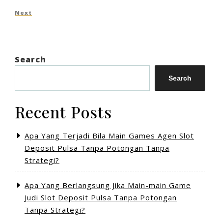
navigation
Post
Next
Next
Post
Search
Search
Recent Posts
Apa Yang Terjadi Bila Main Games Agen Slot
Deposit Pulsa Tanpa Potongan Tanpa
Strategi?
Apa Yang Berlangsung Jika Main-main Game
Judi Slot Deposit Pulsa Tanpa Potongan
Tanpa Strategi?