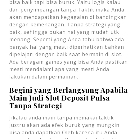
bisa baik tapi bisa buruk. Yaitu logis kalau
dan penyimpangan tanpa Taktik maka Anda
akan mendapatkan kegagalan di bandingkan
dengan kemenangan. Tanpa strategi yang
baik, sehingga bukan hal yang mudah utk
menang. Seperti yang Anda tahu bahwa ada
banyak hal yang mesti diperhatikan bahkan
dipelajari dengan baik saat bermain di slot.
Ada beragam games yang bisa Anda pastikan
mesti mendalami apa yang mesti Anda
lakukan dalam permainan.
Begini yang Berlangsung Apabila
Main Judi Slot Deposit Pulsa
Tanpa Strategi
Jikalau anda main tanpa memakai taktik
justru akan ada efek buruk yang mungkin
bisa anda dapatkan Oleh karena itu Anda