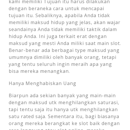
kami memiliki Tujuan itu harus dilakukan
dengan beraneka cara untuk mencapai
tujuan itu. Sebaliknya, apabila Anda tidak
memiliki maksud hidup yang jelas, akan wajar
seandainya Anda tidak memiliki taktik dalam
hidup Anda. Ini juga terkait erat dengan
maksud yang mesti Anda miliki saat main slot.
Benar-benar ada berbagai type maksud yang
umumnya dimiliki oleh banyak orang, tetapi
yang tentu seluruh ingin meraih apa yang
bisa mereka menangkan.
Hanya Menghabiskan Uang
Biarpun ada sekian banyak yang main-main
dengan maksud utk menghilangkan saturasi,
tapi tentu saja itu hanya utk menghilangkan
satu rated saja. Sementara itu, bagi biasanya
orang mereka berangkat ke slot baik dengan