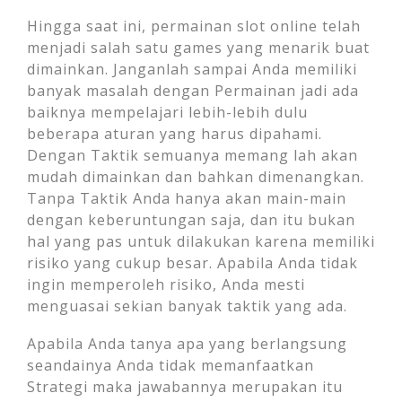
Hingga saat ini, permainan slot online telah
menjadi salah satu games yang menarik buat
dimainkan. Janganlah sampai Anda memiliki
banyak masalah dengan Permainan jadi ada
baiknya mempelajari lebih-lebih dulu
beberapa aturan yang harus dipahami.
Dengan Taktik semuanya memang lah akan
mudah dimainkan dan bahkan dimenangkan.
Tanpa Taktik Anda hanya akan main-main
dengan keberuntungan saja, dan itu bukan
hal yang pas untuk dilakukan karena memiliki
risiko yang cukup besar. Apabila Anda tidak
ingin memperoleh risiko, Anda mesti
menguasai sekian banyak taktik yang ada.
Apabila Anda tanya apa yang berlangsung
seandainya Anda tidak memanfaatkan
Strategi maka jawabannya merupakan itu