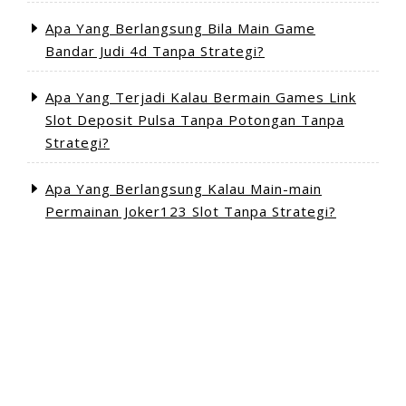
Apa Yang Berlangsung Bila Main Game
Bandar Judi 4d Tanpa Strategi?
Apa Yang Terjadi Kalau Bermain Games Link
Slot Deposit Pulsa Tanpa Potongan Tanpa
Strategi?
Apa Yang Berlangsung Kalau Main-main
Permainan Joker123 Slot Tanpa Strategi?