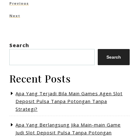
Post
Previous
Previous
navigation
Post
Next
Next
Post
Search
Search
Recent Posts
Apa Yang Terjadi Bila Main Games Agen Slot
Deposit Pulsa Tanpa Potongan Tanpa
Strategi?
Apa Yang Berlangsung Jika Main-main Game
Judi Slot Deposit Pulsa Tanpa Potongan