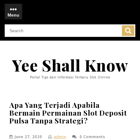
Skip
to
Menu
content
Menu
Yee Shall Know
Portal Tips dan Informasi Terbaru Slot Online
Apa Yang Terjadi Apabila
Bermain Permainan Slot Deposit
Pulsa Tanpa Strategi?
June 27, 2020
admin
0 Comments