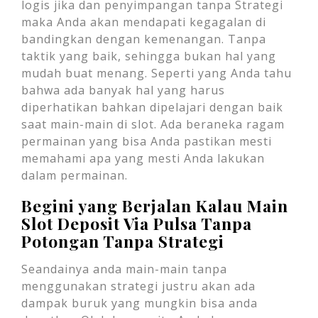
logis jika dan penyimpangan tanpa Strategi
maka Anda akan mendapati kegagalan di
bandingkan dengan kemenangan. Tanpa
taktik yang baik, sehingga bukan hal yang
mudah buat menang. Seperti yang Anda tahu
bahwa ada banyak hal yang harus
diperhatikan bahkan dipelajari dengan baik
saat main-main di slot. Ada beraneka ragam
permainan yang bisa Anda pastikan mesti
memahami apa yang mesti Anda lakukan
dalam permainan.
Begini yang Berjalan Kalau Main
Slot Deposit Via Pulsa Tanpa
Potongan Tanpa Strategi
Seandainya anda main-main tanpa
menggunakan strategi justru akan ada
dampak buruk yang mungkin bisa anda