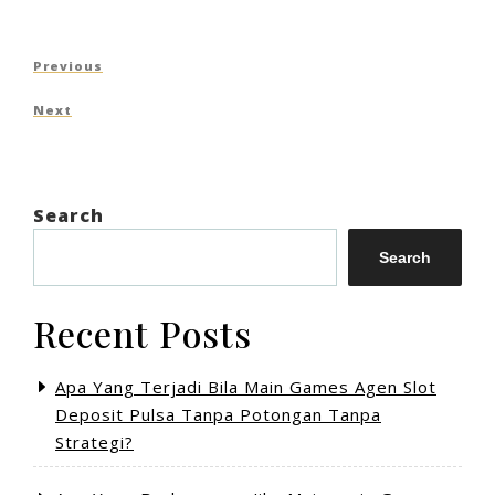
Post
Previous
Previous
navigation
Post
Next
Next
Post
Search
Search
Recent Posts
Apa Yang Terjadi Bila Main Games Agen Slot
Deposit Pulsa Tanpa Potongan Tanpa
Strategi?