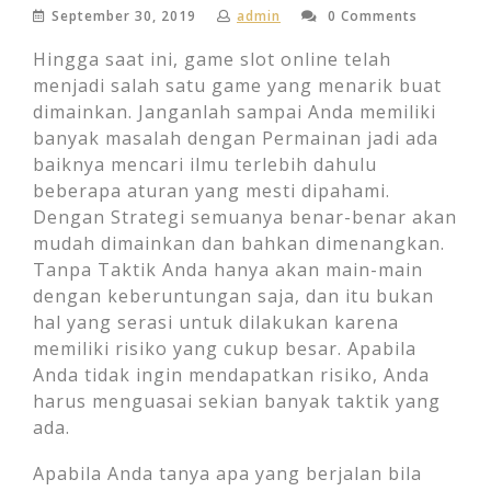
September 30, 2019
admin
0 Comments
Hingga saat ini, game slot online telah
menjadi salah satu game yang menarik buat
dimainkan. Janganlah sampai Anda memiliki
banyak masalah dengan Permainan jadi ada
baiknya mencari ilmu terlebih dahulu
beberapa aturan yang mesti dipahami.
Dengan Strategi semuanya benar-benar akan
mudah dimainkan dan bahkan dimenangkan.
Tanpa Taktik Anda hanya akan main-main
dengan keberuntungan saja, dan itu bukan
hal yang serasi untuk dilakukan karena
memiliki risiko yang cukup besar. Apabila
Anda tidak ingin mendapatkan risiko, Anda
harus menguasai sekian banyak taktik yang
ada.
Apabila Anda tanya apa yang berjalan bila