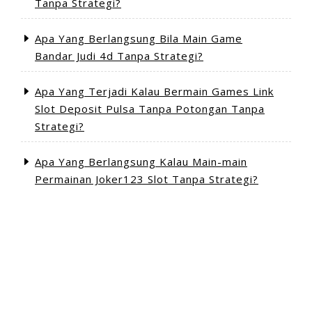
Tanpa Strategi?
Apa Yang Berlangsung Bila Main Game
Bandar Judi 4d Tanpa Strategi?
Apa Yang Terjadi Kalau Bermain Games Link
Slot Deposit Pulsa Tanpa Potongan Tanpa
Strategi?
Apa Yang Berlangsung Kalau Main-main
Permainan Joker123 Slot Tanpa Strategi?