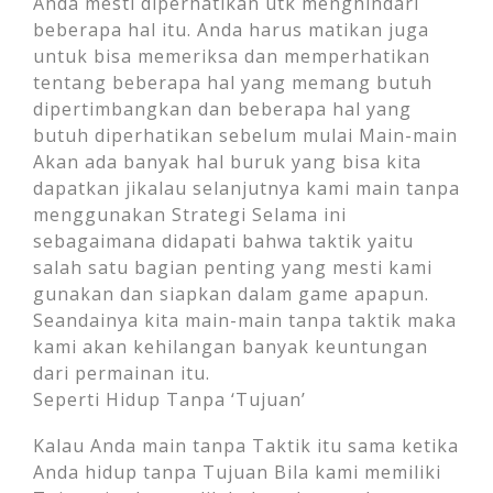
Anda mesti diperhatikan utk menghindari
beberapa hal itu. Anda harus matikan juga
untuk bisa memeriksa dan memperhatikan
tentang beberapa hal yang memang butuh
dipertimbangkan dan beberapa hal yang
butuh diperhatikan sebelum mulai Main-main
Akan ada banyak hal buruk yang bisa kita
dapatkan jikalau selanjutnya kami main tanpa
menggunakan Strategi Selama ini
sebagaimana didapati bahwa taktik yaitu
salah satu bagian penting yang mesti kami
gunakan dan siapkan dalam game apapun.
Seandainya kita main-main tanpa taktik maka
kami akan kehilangan banyak keuntungan
dari permainan itu.
Seperti Hidup Tanpa ‘Tujuan’
Kalau Anda main tanpa Taktik itu sama ketika
Anda hidup tanpa Tujuan Bila kami memiliki