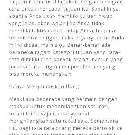
Tujuan itu harus dilakukan dengan beragam
cara untuk mencapai tujuan itu. Sebaliknya,
apabila Anda tidak memiliki tujuan hidup
yang jelas, akan wajar jika Anda tidak
memiliki taktik dalam hidup Anda. Ini juga
terkait erat dengan maksud yang harus Anda
miliki disaat main slot. Benar-benar ada
beraneka ragam kategori tujuan yang rata-
rata dimiliki oleh banyak orang, namun yang
pasti seluruh ingin memperoleh apa yang
bisa mereka menangkan.
Hanya Menghabiskan Uang
Meski ada beberapa yang bermain dengan
maksud untuk menghilangkan saturasi,
tetapi tentu saja itu hanya buat
menghilangkan satu rated saja. Sementara
itu, bagi rata rata orang mereka bertolak ke