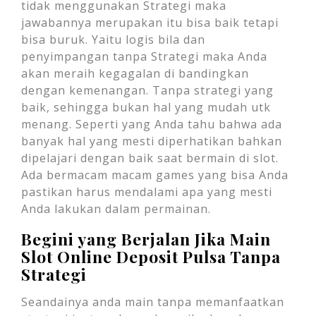
tidak menggunakan Strategi maka
jawabannya merupakan itu bisa baik tetapi
bisa buruk. Yaitu logis bila dan
penyimpangan tanpa Strategi maka Anda
akan meraih kegagalan di bandingkan
dengan kemenangan. Tanpa strategi yang
baik, sehingga bukan hal yang mudah utk
menang. Seperti yang Anda tahu bahwa ada
banyak hal yang mesti diperhatikan bahkan
dipelajari dengan baik saat bermain di slot.
Ada bermacam macam games yang bisa Anda
pastikan harus mendalami apa yang mesti
Anda lakukan dalam permainan.
Begini yang Berjalan Jika Main
Slot Online Deposit Pulsa Tanpa
Strategi
Seandainya anda main tanpa memanfaatkan