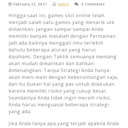
February 22, 2021
admin
0 Comments
Hingga saat ini, games slot online telah
menjadi salah satu games yang menarik utk
dimainkan. Jangan sampai sampai Anda
memiliki banyak masalah dengan Permainan
jadi ada baiknya menggali ilmu terlebih
dahulu beberapa aturan yang harus
dipahami. Dengan Taktik semuanya memang
akan mudah dimainkan dan bahkan
dimenangkan. Tanpa Strategi Anda hanya
akan main-main dengan keberuntungan saja,
dan itu bukan hal yang pas untuk dilakukan
karena memiliki risiko yang cukup besar.
Seandainya Anda tidak ingin meraih risiko,
Anda harus menguasai beberapa strategi
yang ada.
Jika Anda tanya apa yang terjadi apabila Anda