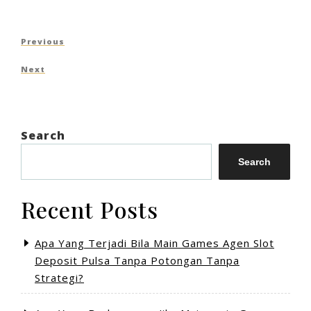
Post
Previous
Previous
navigation
Post
Next
Next
Post
Search
Search
Recent Posts
Apa Yang Terjadi Bila Main Games Agen Slot
Deposit Pulsa Tanpa Potongan Tanpa
Strategi?