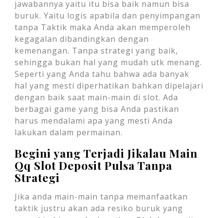
jawabannya yaitu itu bisa baik namun bisa
buruk. Yaitu logis apabila dan penyimpangan
tanpa Taktik maka Anda akan memperoleh
kegagalan dibandingkan dengan
kemenangan. Tanpa strategi yang baik,
sehingga bukan hal yang mudah utk menang.
Seperti yang Anda tahu bahwa ada banyak
hal yang mesti diperhatikan bahkan dipelajari
dengan baik saat main-main di slot. Ada
berbagai game yang bisa Anda pastikan
harus mendalami apa yang mesti Anda
lakukan dalam permainan.
Begini yang Terjadi Jikalau Main
Qq Slot Deposit Pulsa Tanpa
Strategi
Jika anda main-main tanpa memanfaatkan
taktik justru akan ada resiko buruk yang