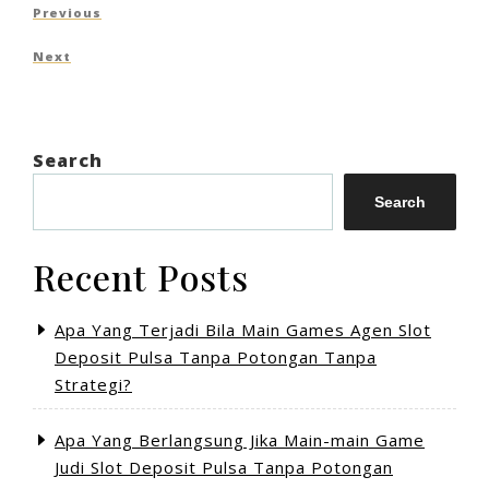
Post
Previous
Previous
navigation
Post
Next
Next
Post
Search
Search
Recent Posts
Apa Yang Terjadi Bila Main Games Agen Slot
Deposit Pulsa Tanpa Potongan Tanpa
Strategi?
Apa Yang Berlangsung Jika Main-main Game
Judi Slot Deposit Pulsa Tanpa Potongan