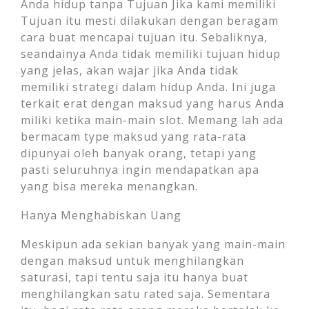
Anda hidup tanpa Tujuan Jika kami memiliki
Tujuan itu mesti dilakukan dengan beragam
cara buat mencapai tujuan itu. Sebaliknya,
seandainya Anda tidak memiliki tujuan hidup
yang jelas, akan wajar jika Anda tidak
memiliki strategi dalam hidup Anda. Ini juga
terkait erat dengan maksud yang harus Anda
miliki ketika main-main slot. Memang lah ada
bermacam type maksud yang rata-rata
dipunyai oleh banyak orang, tetapi yang
pasti seluruhnya ingin mendapatkan apa
yang bisa mereka menangkan.
Hanya Menghabiskan Uang
Meskipun ada sekian banyak yang main-main
dengan maksud untuk menghilangkan
saturasi, tapi tentu saja itu hanya buat
menghilangkan satu rated saja. Sementara