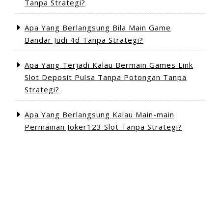
Tanpa Strategi?
Apa Yang Berlangsung Bila Main Game
Bandar Judi 4d Tanpa Strategi?
Apa Yang Terjadi Kalau Bermain Games Link
Slot Deposit Pulsa Tanpa Potongan Tanpa
Strategi?
Apa Yang Berlangsung Kalau Main-main
Permainan Joker123 Slot Tanpa Strategi?