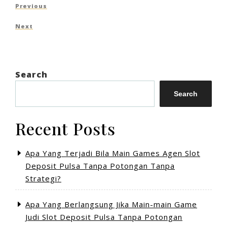
Post
Previous
Previous
navigation
Post
Next
Next
Post
Search
Search
Recent Posts
Apa Yang Terjadi Bila Main Games Agen Slot
Deposit Pulsa Tanpa Potongan Tanpa
Strategi?
Apa Yang Berlangsung Jika Main-main Game
Judi Slot Deposit Pulsa Tanpa Potongan