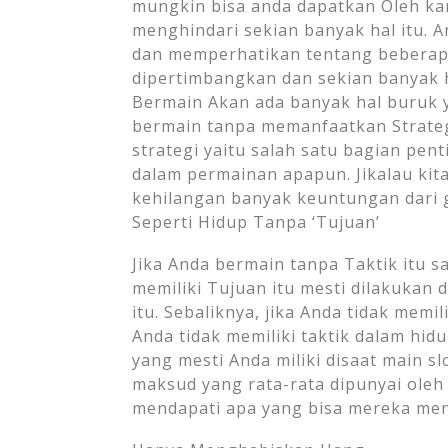
mungkin bisa anda dapatkan Oleh kar
menghindari sekian banyak hal itu. A
dan memperhatikan tentang beberap
dipertimbangkan dan sekian banyak 
Bermain Akan ada banyak hal buruk y
bermain tanpa memanfaatkan Strategi
strategi yaitu salah satu bagian pe
dalam permainan apapun. Jikalau kit
kehilangan banyak keuntungan dari 
Seperti Hidup Tanpa ‘Tujuan’
Jika Anda bermain tanpa Taktik itu s
memiliki Tujuan itu mesti dilakukan
itu. Sebaliknya, jika Anda tidak memil
Anda tidak memiliki taktik dalam hidu
yang mesti Anda miliki disaat main
maksud yang rata-rata dipunyai oleh
mendapati apa yang bisa mereka me