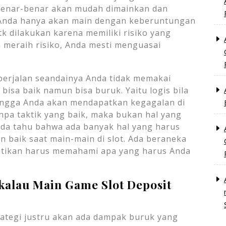
benar-benar akan mudah dimainkan dan
Anda hanya akan main dengan keberuntungan
tk dilakukan karena memiliki risiko yang
n meraih risiko, Anda mesti menguasai
berjalan seandainya Anda tidak memakai
bisa baik namun bisa buruk. Yaitu logis bila
ingga Anda akan mendapatkan kegagalan di
a taktik yang baik, maka bukan hal yang
da tahu bahwa ada banyak hal yang harus
n baik saat main-main di slot. Ada beraneka
stikan harus memahami apa yang harus Anda
kalau Main Game Slot Deposit
rategi justru akan ada dampak buruk yang