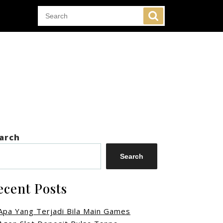
arch
Search
ecent Posts
Apa Yang Terjadi Bila Main Games