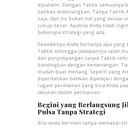
dipahami. Dengan Taktik semuanya 
bahkan dimenangkan. Tanpa Taktik 
saja, dan itu bukan hal yang sesuai u
cukup besar. Apabila Anda tidak ingi
beberapa strategi yang ada.
Seandainya Anda bertanya apa yang 
Taktik sehingga jawabannya ialah itu 
dan penyimpangan tanpa Taktik seh
bandingkan dengan kemenangan. Tanp
mudah buat menang. Seperti yang An
diperhatikan bahkan dipelajari denga
ragam permainan yang bisa Anda pa
lakukan dalam permainan.
Begini yang Berlangsung Ji
Pulsa Tanpa Strategi
Bila anda bermain tanpa memakai st