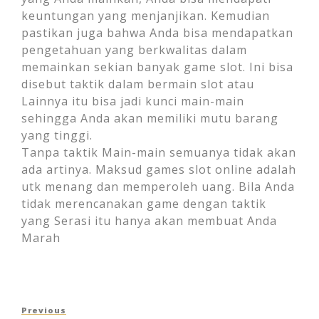
keuntungan yang menjanjikan. Kemudian
pastikan juga bahwa Anda bisa mendapatkan
pengetahuan yang berkwalitas dalam
memainkan sekian banyak game slot. Ini bisa
disebut taktik dalam bermain slot atau
Lainnya itu bisa jadi kunci main-main
sehingga Anda akan memiliki mutu barang
yang tinggi.
Tanpa taktik Main-main semuanya tidak akan
ada artinya. Maksud games slot online adalah
utk menang dan memperoleh uang. Bila Anda
tidak merencanakan game dengan taktik
yang Serasi itu hanya akan membuat Anda
Marah
Post
Previous
Previous