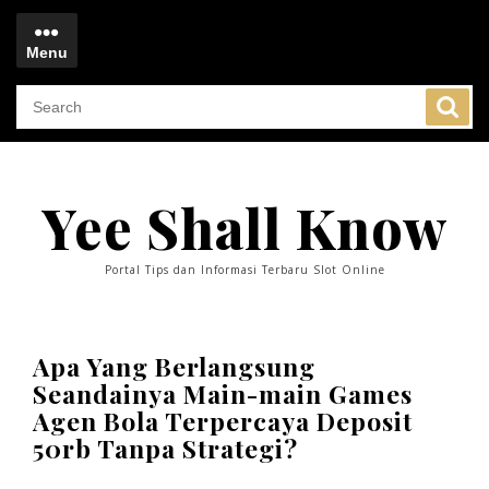
Skip
to
Menu
content
Menu
Yee Shall Know
Portal Tips dan Informasi Terbaru Slot Online
Apa Yang Berlangsung
Seandainya Main-main Games
Agen Bola Terpercaya Deposit
50rb Tanpa Strategi?