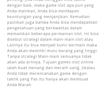
dengan baik, maka game slot apa pun yang
Anda mainkan, Anda bisa mendapati
keuntungan yang menjanjikan. Kemudian
pastikan juga bahwa Anda bisa mendapatkan
pengetahuan yang berkwalitas dalam
memainkan beberapa permainan slot. Ini bisa
disebut strategi dalam main-main slot atau
Lainnya itu bisa menjadi kunci bermain maka
Anda akan memiliki mutu barang yang tinggi.
Tanpa strategi Main-main semuanya tidak
akan ada artinya. Tujuan games slot online
ialah buat menang dan meraih uang. Jikalau
Anda tidak merencanakan game dengan
taktik yang Pas itu hanya akan membuat
Anda Marah