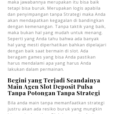
maka jawabannya merupakan itu bisa baik
tetapi bisa buruk. Merupakan logis apabila
dan penyimpangan tanpa Strategi maka Anda
akan mendapatkan kegagalan di bandingkan
dengan kemenangan. Tanpa taktik yang baik,
maka bukan hal yang mudah untuk menang.
Seperti yang Anda tahu bahwa ada banyak
hal yang mesti diperhatikan bahkan dipelajari
dengan baik saat bermain di slot. Ada
beragam games yang bisa Anda pastikan
harus mendalami apa yang harus Anda
lakukan dalam permainan.
Begini yang Terjadi Seandainya
Main Agen Slot Deposit Pulsa
Tanpa Potongan Tanpa Strategi
Bila anda main tanpa memanfaatkan strategi
justru akan ada resiko buruk yang mungkin