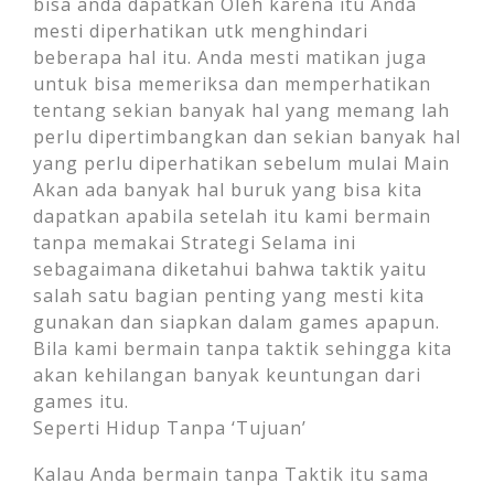
bisa anda dapatkan Oleh karena itu Anda
mesti diperhatikan utk menghindari
beberapa hal itu. Anda mesti matikan juga
untuk bisa memeriksa dan memperhatikan
tentang sekian banyak hal yang memang lah
perlu dipertimbangkan dan sekian banyak hal
yang perlu diperhatikan sebelum mulai Main
Akan ada banyak hal buruk yang bisa kita
dapatkan apabila setelah itu kami bermain
tanpa memakai Strategi Selama ini
sebagaimana diketahui bahwa taktik yaitu
salah satu bagian penting yang mesti kita
gunakan dan siapkan dalam games apapun.
Bila kami bermain tanpa taktik sehingga kita
akan kehilangan banyak keuntungan dari
games itu.
Seperti Hidup Tanpa ‘Tujuan’
Kalau Anda bermain tanpa Taktik itu sama