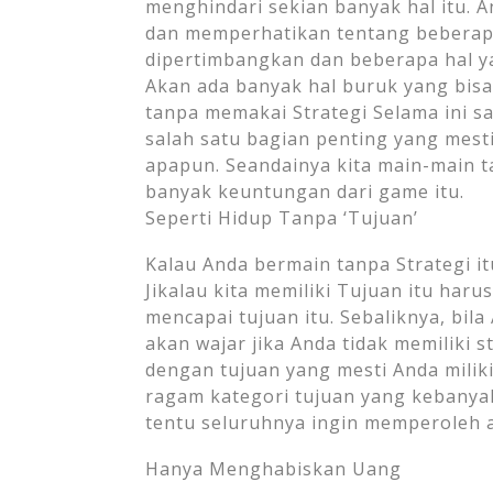
menghindari sekian banyak hal itu. 
dan memperhatikan tentang beberap
dipertimbangkan dan beberapa hal y
Akan ada banyak hal buruk yang bisa
tanpa memakai Strategi Selama ini s
salah satu bagian penting yang mes
apapun. Seandainya kita main-main t
banyak keuntungan dari game itu.
Seperti Hidup Tanpa ‘Tujuan’
Kalau Anda bermain tanpa Strategi 
Jikalau kita memiliki Tujuan itu har
mencapai tujuan itu. Sebaliknya, bila
akan wajar jika Anda tidak memiliki st
dengan tujuan yang mesti Anda milik
ragam kategori tujuan yang kebanya
tentu seluruhnya ingin memperoleh 
Hanya Menghabiskan Uang