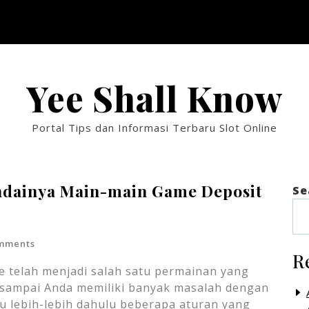
Yee Shall Know
Portal Tips dan Informasi Terbaru Slot Online
ndainya Main-main Game Deposit
Se
mments
R
ne telah menjadi salah satu permainan yang
 sampai Anda memiliki banyak masalah dengan
u lebih-lebih dahulu beberapa aturan yang