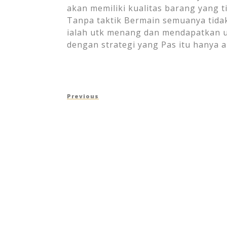
akan memiliki kualitas barang yang t
Tanpa taktik Bermain semuanya tidak
ialah utk menang dan mendapatkan u
dengan strategi yang Pas itu hanya
Post
Previous
Previous
navigation
Post