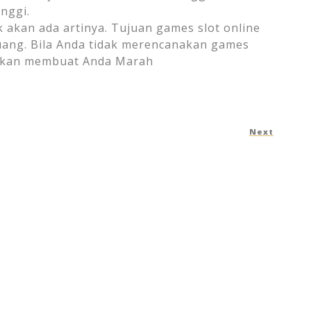
inggi.
 akan ada artinya. Tujuan games slot online
ang. Bila Anda tidak merencanakan games
 akan membuat Anda Marah
Next
Next
Post