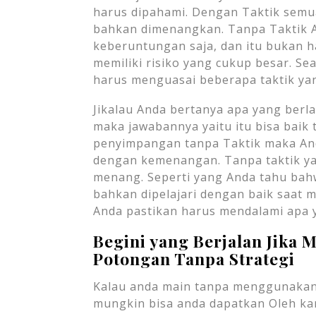
harus dipahami. Dengan Taktik sem
bahkan dimenangkan. Tanpa Taktik 
keberuntungan saja, dan itu bukan h
memiliki risiko yang cukup besar. Se
harus menguasai beberapa taktik ya
Jikalau Anda bertanya apa yang berl
maka jawabannya yaitu itu bisa baik t
penyimpangan tanpa Taktik maka An
dengan kemenangan. Tanpa taktik ya
menang. Seperti yang Anda tahu bah
bahkan dipelajari dengan baik saat m
Anda pastikan harus mendalami apa 
Begini yang Berjalan Jika M
Potongan Tanpa Strategi
Kalau anda main tanpa menggunakan 
mungkin bisa anda dapatkan Oleh kar