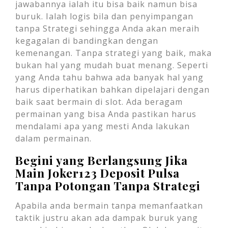
jawabannya ialah itu bisa baik namun bisa
buruk. Ialah logis bila dan penyimpangan
tanpa Strategi sehingga Anda akan meraih
kegagalan di bandingkan dengan
kemenangan. Tanpa strategi yang baik, maka
bukan hal yang mudah buat menang. Seperti
yang Anda tahu bahwa ada banyak hal yang
harus diperhatikan bahkan dipelajari dengan
baik saat bermain di slot. Ada beragam
permainan yang bisa Anda pastikan harus
mendalami apa yang mesti Anda lakukan
dalam permainan.
Begini yang Berlangsung Jika
Main Joker123 Deposit Pulsa
Tanpa Potongan Tanpa Strategi
Apabila anda bermain tanpa memanfaatkan
taktik justru akan ada dampak buruk yang