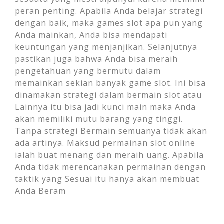
peran penting. Apabila Anda belajar strategi
dengan baik, maka games slot apa pun yang
Anda mainkan, Anda bisa mendapati
keuntungan yang menjanjikan. Selanjutnya
pastikan juga bahwa Anda bisa meraih
pengetahuan yang bermutu dalam
memainkan sekian banyak game slot. Ini bisa
dinamakan strategi dalam bermain slot atau
Lainnya itu bisa jadi kunci main maka Anda
akan memiliki mutu barang yang tinggi.
Tanpa strategi Bermain semuanya tidak akan
ada artinya. Maksud permainan slot online
ialah buat menang dan meraih uang. Apabila
Anda tidak merencanakan permainan dengan
taktik yang Sesuai itu hanya akan membuat
Anda Beram