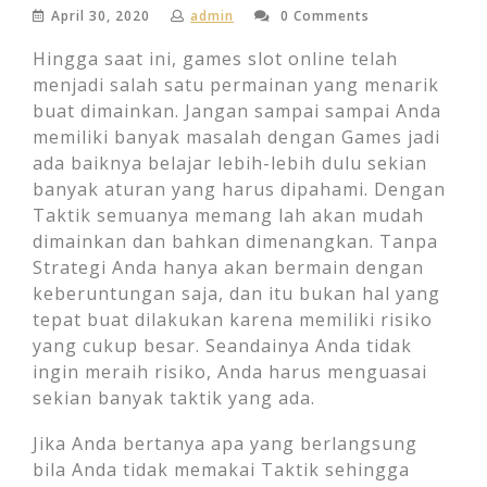
April 30, 2020
admin
0 Comments
Hingga saat ini, games slot online telah
menjadi salah satu permainan yang menarik
buat dimainkan. Jangan sampai sampai Anda
memiliki banyak masalah dengan Games jadi
ada baiknya belajar lebih-lebih dulu sekian
banyak aturan yang harus dipahami. Dengan
Taktik semuanya memang lah akan mudah
dimainkan dan bahkan dimenangkan. Tanpa
Strategi Anda hanya akan bermain dengan
keberuntungan saja, dan itu bukan hal yang
tepat buat dilakukan karena memiliki risiko
yang cukup besar. Seandainya Anda tidak
ingin meraih risiko, Anda harus menguasai
sekian banyak taktik yang ada.
Jika Anda bertanya apa yang berlangsung
bila Anda tidak memakai Taktik sehingga