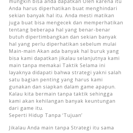
mungkin bisa anda dapatkan Oleh karena itu
Anda harus diperhatikan buat menghindari
sekian banyak hal itu. Anda mesti matikan
juga buat bisa mengecek dan memperhatikan
tentang beberapa hal yang benar-benar
butuh dipertimbangkan dan sekian banyak
hal yang perlu diperhatikan sebelum mulai
Main-main Akan ada banyak hal buruk yang
bisa kami dapatkan jikalau selanjutnya kami
main tanpa memakai Taktik Selama ini
layaknya didapati bahwa strategi yakni salah
satu bagian penting yang harus kami
gunakan dan siapkan dalam game apapun.
Kalau kita bermain tanpa taktik sehingga
kami akan kehilangan banyak keuntungan
dari game itu.
Seperti Hidup Tanpa ‘Tujuan’
Jikalau Anda main tanpa Strategi itu sama