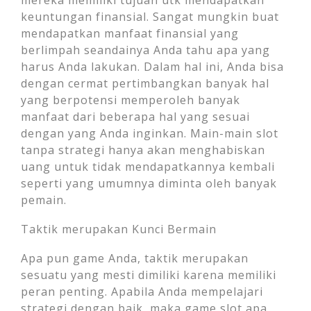
mereka memiliki tujuan utk mendapatkan
keuntungan finansial. Sangat mungkin buat
mendapatkan manfaat finansial yang
berlimpah seandainya Anda tahu apa yang
harus Anda lakukan. Dalam hal ini, Anda bisa
dengan cermat pertimbangkan banyak hal
yang berpotensi memperoleh banyak
manfaat dari beberapa hal yang sesuai
dengan yang Anda inginkan. Main-main slot
tanpa strategi hanya akan menghabiskan
uang untuk tidak mendapatkannya kembali
seperti yang umumnya diminta oleh banyak
pemain.
Taktik merupakan Kunci Bermain
Apa pun game Anda, taktik merupakan
sesuatu yang mesti dimiliki karena memiliki
peran penting. Apabila Anda mempelajari
strategi dengan baik, maka game slot apa