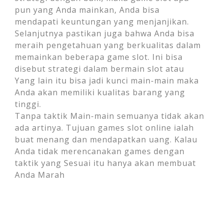
pun yang Anda mainkan, Anda bisa
mendapati keuntungan yang menjanjikan.
Selanjutnya pastikan juga bahwa Anda bisa
meraih pengetahuan yang berkualitas dalam
memainkan beberapa game slot. Ini bisa
disebut strategi dalam bermain slot atau
Yang lain itu bisa jadi kunci main-main maka
Anda akan memiliki kualitas barang yang
tinggi.
Tanpa taktik Main-main semuanya tidak akan
ada artinya. Tujuan games slot online ialah
buat menang dan mendapatkan uang. Kalau
Anda tidak merencanakan games dengan
taktik yang Sesuai itu hanya akan membuat
Anda Marah