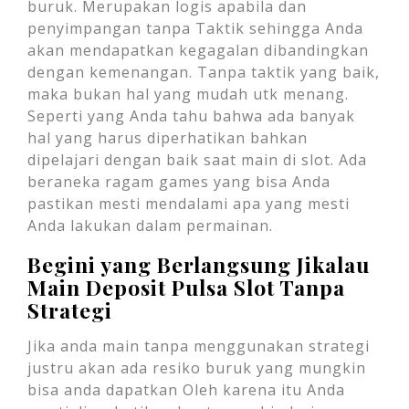
buruk. Merupakan logis apabila dan
penyimpangan tanpa Taktik sehingga Anda
akan mendapatkan kegagalan dibandingkan
dengan kemenangan. Tanpa taktik yang baik,
maka bukan hal yang mudah utk menang.
Seperti yang Anda tahu bahwa ada banyak
hal yang harus diperhatikan bahkan
dipelajari dengan baik saat main di slot. Ada
beraneka ragam games yang bisa Anda
pastikan mesti mendalami apa yang mesti
Anda lakukan dalam permainan.
Begini yang Berlangsung Jikalau
Main Deposit Pulsa Slot Tanpa
Strategi
Jika anda main tanpa menggunakan strategi
justru akan ada resiko buruk yang mungkin
bisa anda dapatkan Oleh karena itu Anda