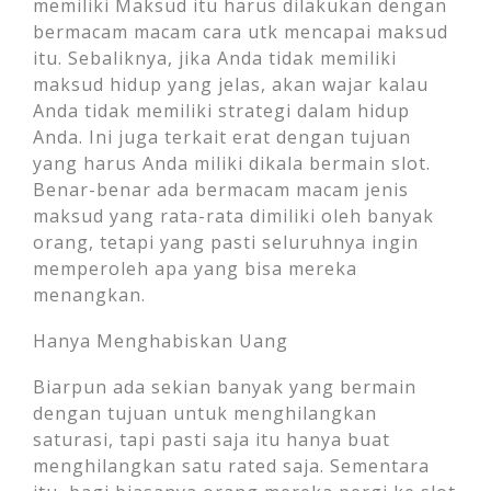
memiliki Maksud itu harus dilakukan dengan
bermacam macam cara utk mencapai maksud
itu. Sebaliknya, jika Anda tidak memiliki
maksud hidup yang jelas, akan wajar kalau
Anda tidak memiliki strategi dalam hidup
Anda. Ini juga terkait erat dengan tujuan
yang harus Anda miliki dikala bermain slot.
Benar-benar ada bermacam macam jenis
maksud yang rata-rata dimiliki oleh banyak
orang, tetapi yang pasti seluruhnya ingin
memperoleh apa yang bisa mereka
menangkan.
Hanya Menghabiskan Uang
Biarpun ada sekian banyak yang bermain
dengan tujuan untuk menghilangkan
saturasi, tapi pasti saja itu hanya buat
menghilangkan satu rated saja. Sementara