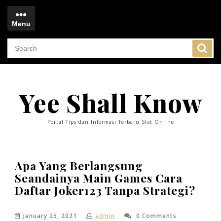
Skip
to
Menu
content
Menu
Yee Shall Know
Portal Tips dan Informasi Terbaru Slot Online
Apa Yang Berlangsung
Seandainya Main Games Cara
Daftar Joker123 Tanpa Strategi?
January 25, 2021
admin
0 Comments