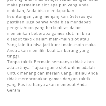
maka permainan slot apa pun yang Anda
mainkan, Anda bisa mendapatkan
keuntungan yang menjanjikan. Seterusnya
pastikan juga bahwa Anda bisa mendapati
pengetahuan yang berkualitas dalam
memainkan beberapa games slot. Ini bisa
disebut taktik dalam main-main slot atau
Yang lain itu bisa jadi kunci main-main maka
Anda akan memiliki kualitas barang yang
tinggi.
Tanpa taktik Bermain semuanya tidak akan
ada artinya. Tujuan game slot online adalah
untuk menang dan meraih uang. Jikalau Anda
tidak merencanakan games dengan taktik
yang Pas itu hanya akan membuat Anda
Geram