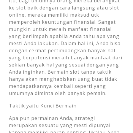
itu, bagi umumnya orang mereka berangkat
ke slot baik dengan cara langsung atau slot
online, mereka memiliki maksud utk
memperoleh keuntungan finansial. Sangat
mungkin untuk meraih manfaat finansial
yang berlimpah apabila Anda tahu apa yang
mesti Anda lakukan. Dalam hal ini, Anda bisa
dengan cermat pertimbangkan banyak hal
yang berpotensi meraih banyak manfaat dari
sekian banyak hal yang sesuai dengan yang
Anda inginkan. Bermain slot tanpa taktik
hanya akan menghabiskan uang buat tidak
mendapatkannya kembali seperti yang
umumnya diminta oleh banyak pemain.
Taktik yaitu Kunci Bermain
Apa pun permainan Anda, strategi
merupakan sesuatu yang mesti dipunyai
karena memiliki peran penting. Jikalau Anda