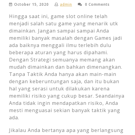
October 15, 2020
admin
0 Comments
Hingga saat ini, game slot online telah
menjadi salah satu game yang menarik utk
dimainkan. Jangan sampai sampai Anda
memiliki banyak masalah dengan Games jadi
ada baiknya menggali ilmu terlebih dulu
beberapa aturan yang harus dipahami.
Dengan Strategi semuanya memang akan
mudah dimainkan dan bahkan dimenangkan.
Tanpa Taktik Anda hanya akan main-main
dengan keberuntungan saja, dan itu bukan
hal yang serasi untuk dilakukan karena
memiliki risiko yang cukup besar. Seandainya
Anda tidak ingin mendapatkan risiko, Anda
mesti menguasai sekian banyak taktik yang
ada.
Jikalau Anda bertanya apa yang berlangsung