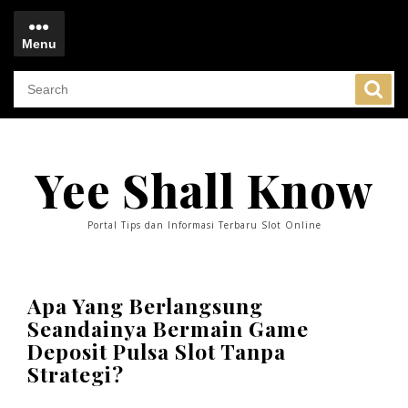
Skip
to
Menu
content
Menu
Yee Shall Know
Portal Tips dan Informasi Terbaru Slot Online
Apa Yang Berlangsung
Seandainya Bermain Game
Deposit Pulsa Slot Tanpa
Strategi?