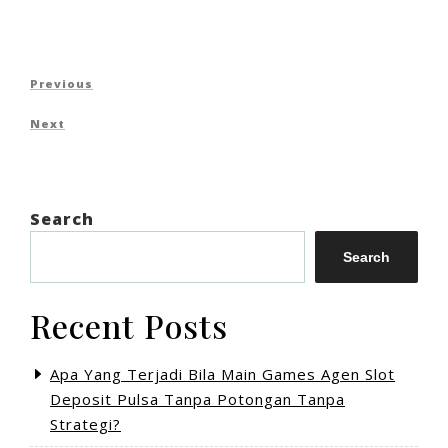
Post
Previous
Previous
navigation
Post
Next
Next
Post
Search
Search
Recent Posts
Apa Yang Terjadi Bila Main Games Agen Slot
Deposit Pulsa Tanpa Potongan Tanpa
Strategi?