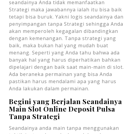
seandainya Anda tidak memanfaatkan
Strategi maka jawabannya ialah itu bisa baik
tetapi bisa buruk. Yakni logis seandainya dan
penyimpangan tanpa Strategi sehingga Anda
akan memperoleh kegagalan dibandingkan
dengan kemenangan. Tanpa strategi yang
baik, maka bukan hal yang mudah buat
menang. Seperti yang Anda tahu bahwa ada
banyak hal yang harus diperhatikan bahkan
dipelajari dengan baik saat main-main di slot.
Ada beraneka permainan yang bisa Anda
pastikan harus mendalami apa yang harus
Anda lakukan dalam permainan.
Begini yang Berjalan Seandainya
Main Slot Online Deposit Pulsa
Tanpa Strategi
Seandainya anda main tanpa menggunakan