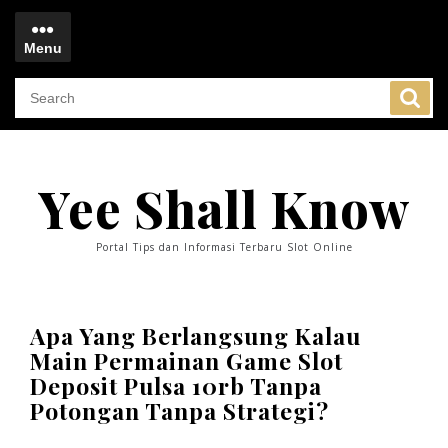
Skip
to
Menu
content
Menu
Yee Shall Know
Portal Tips dan Informasi Terbaru Slot Online
Apa Yang Berlangsung Kalau
Main Permainan Game Slot
Deposit Pulsa 10rb Tanpa
Potongan Tanpa Strategi?