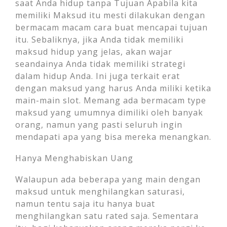
saat Anda hidup tanpa Tujuan Apabila kita
memiliki Maksud itu mesti dilakukan dengan
bermacam macam cara buat mencapai tujuan
itu. Sebaliknya, jika Anda tidak memiliki
maksud hidup yang jelas, akan wajar
seandainya Anda tidak memiliki strategi
dalam hidup Anda. Ini juga terkait erat
dengan maksud yang harus Anda miliki ketika
main-main slot. Memang ada bermacam type
maksud yang umumnya dimiliki oleh banyak
orang, namun yang pasti seluruh ingin
mendapati apa yang bisa mereka menangkan.
Hanya Menghabiskan Uang
Walaupun ada beberapa yang main dengan
maksud untuk menghilangkan saturasi,
namun tentu saja itu hanya buat
menghilangkan satu rated saja. Sementara