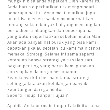
mungkin bisa anda dapatkan Oleh karena itu
Anda harus diperhatikan utk menghindari
beberapa hal itu. Anda mesti matikan juga
buat bisa memeriksa dan memperhatikan
tentang sekian banyak hal yang memang lah
perlu dipertimbangkan dan beberapa hal
yang butuh diperhatikan sebelum mulai Main
Akan ada banyak hal buruk yang bisa kami
dapatkan jikalau setelah itu kami main tanpa
memakai Strategi Selama ini sama seperti
ketahuan bahwa strategi yaitu salah satu
bagian penting yang harus kami gunakan
dan siapkan dalam games apapun.
Seandainya kita bermain tanpa strategi
sehingga kita akan kehilangan banyak
keuntungan dari game itu.
Seperti Hidup Tanpa ‘Tujuan’
Apabila Anda bermain tanpa Taktik itu sama