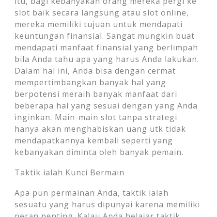
itu, bagi kebanyakan orang mereka pergi ke
slot baik secara langsung atau slot online,
mereka memiliki tujuan untuk mendapati
keuntungan finansial. Sangat mungkin buat
mendapati manfaat finansial yang berlimpah
bila Anda tahu apa yang harus Anda lakukan.
Dalam hal ini, Anda bisa dengan cermat
mempertimbangkan banyak hal yang
berpotensi meraih banyak manfaat dari
beberapa hal yang sesuai dengan yang Anda
inginkan. Main-main slot tanpa strategi
hanya akan menghabiskan uang utk tidak
mendapatkannya kembali seperti yang
kebanyakan diminta oleh banyak pemain.
Taktik ialah Kunci Bermain
Apa pun permainan Anda, taktik ialah
sesuatu yang harus dipunyai karena memiliki
peran penting. Kalau Anda belajar taktik