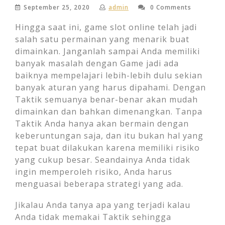
September 25, 2020
admin
0 Comments
Hingga saat ini, game slot online telah jadi
salah satu permainan yang menarik buat
dimainkan. Janganlah sampai Anda memiliki
banyak masalah dengan Game jadi ada
baiknya mempelajari lebih-lebih dulu sekian
banyak aturan yang harus dipahami. Dengan
Taktik semuanya benar-benar akan mudah
dimainkan dan bahkan dimenangkan. Tanpa
Taktik Anda hanya akan bermain dengan
keberuntungan saja, dan itu bukan hal yang
tepat buat dilakukan karena memiliki risiko
yang cukup besar. Seandainya Anda tidak
ingin memperoleh risiko, Anda harus
menguasai beberapa strategi yang ada.
Jikalau Anda tanya apa yang terjadi kalau
Anda tidak memakai Taktik sehingga