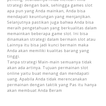
strategi dengan baik, sehingga games slot
apa pun yang Anda mainkan, Anda bisa
mendapati keuntungan yang menjanjikan.
Selanjutnya pastikan juga bahwa Anda bisa
meraih pengetahuan yang berkualitas dalam
memainkan beberapa game slot. Ini bisa
dinamakan strategi dalam bermain slot atau
Lainnya itu bisa jadi kunci bermain maka
Anda akan memiliki kualitas barang yang
tinggi.
Tanpa strategi Main-main semuanya tidak
akan ada artinya. Tujuan permainan slot
online yaitu buat menang dan mendapati
uang. Apabila Anda tidak merencanakan
permainan dengan taktik yang Pas itu hanya
akan membuat Anda Beram