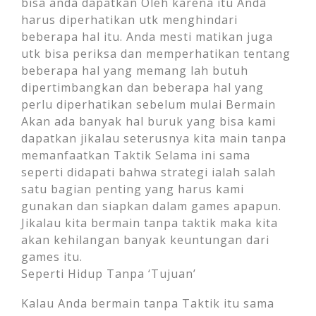
bisa anda dapatkan Oleh karena itu Anda
harus diperhatikan utk menghindari
beberapa hal itu. Anda mesti matikan juga
utk bisa periksa dan memperhatikan tentang
beberapa hal yang memang lah butuh
dipertimbangkan dan beberapa hal yang
perlu diperhatikan sebelum mulai Bermain
Akan ada banyak hal buruk yang bisa kami
dapatkan jikalau seterusnya kita main tanpa
memanfaatkan Taktik Selama ini sama
seperti didapati bahwa strategi ialah salah
satu bagian penting yang harus kami
gunakan dan siapkan dalam games apapun.
Jikalau kita bermain tanpa taktik maka kita
akan kehilangan banyak keuntungan dari
games itu.
Seperti Hidup Tanpa ‘Tujuan’
Kalau Anda bermain tanpa Taktik itu sama