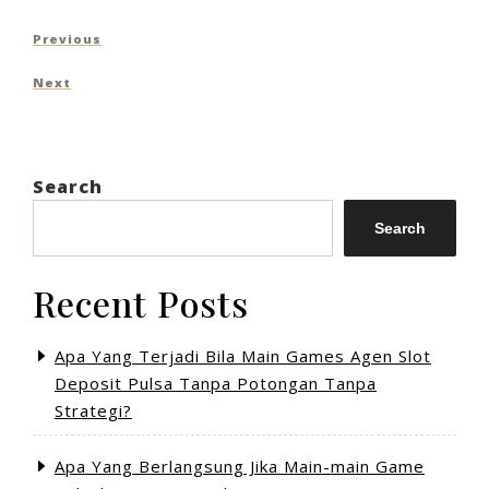
Post
Previous
Previous
navigation
Post
Next
Next
Post
Search
Search
Recent Posts
Apa Yang Terjadi Bila Main Games Agen Slot
Deposit Pulsa Tanpa Potongan Tanpa
Strategi?
Apa Yang Berlangsung Jika Main-main Game