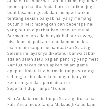
Anda harus diperhatikan untuk menghindari
beberapa hal itu. Anda harus matikan juga
buat bisa mengecek dan memperhatikan
tentang sekian banyak hal yang memang
butuh dipertimbangkan dan beberapa hal
yang butuh diperhatikan sebelum mulai
Bermain Akan ada banyak hal buruk yang
bisa kami dapatkan kalau kemudian kita
main-main tanpa memanfaatkan Strategi
Selama ini layaknya diketahui bahwa taktik
adalah salah satu bagian penting yang mesti
kami gunakan dan siapkan dalam game
apapun. Kalau kita bermain tanpa strategi
sehingga kita akan kehilangan banyak
keuntungan dari permainan itu.
Seperti Hidup Tanpa ‘Tujuan’
Bila Anda bermain tanpa Strategi itu sama
kala Anda hidup tanpa Maksud Jikalau kami