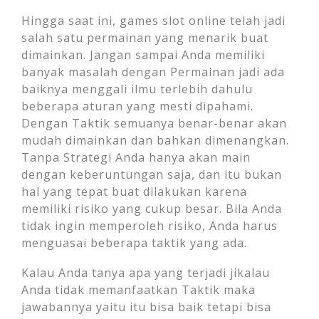
Hingga saat ini, games slot online telah jadi
salah satu permainan yang menarik buat
dimainkan. Jangan sampai Anda memiliki
banyak masalah dengan Permainan jadi ada
baiknya menggali ilmu terlebih dahulu
beberapa aturan yang mesti dipahami.
Dengan Taktik semuanya benar-benar akan
mudah dimainkan dan bahkan dimenangkan.
Tanpa Strategi Anda hanya akan main
dengan keberuntungan saja, dan itu bukan
hal yang tepat buat dilakukan karena
memiliki risiko yang cukup besar. Bila Anda
tidak ingin memperoleh risiko, Anda harus
menguasai beberapa taktik yang ada.
Kalau Anda tanya apa yang terjadi jikalau
Anda tidak memanfaatkan Taktik maka
jawabannya yaitu itu bisa baik tetapi bisa