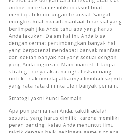
ke slot baik dengan cara langsung atau slot
online, mereka memiliki maksud buat
mendapati keuntungan finansial. Sangat
mungkin buat meraih manfaat finansial yang
berlimpah jika Anda tahu apa yang harus
Anda lakukan. Dalam hal ini, Anda bisa
dengan cermat pertimbangkan banyak hal
yang berpotensi mendapati banyak manfaat
dari sekian banyak hal yang sesuai dengan
yang Anda inginkan. Main-main slot tanpa
strategi hanya akan menghabiskan uang
untuk tidak mendapatkannya kembali seperti
yang rata rata diminta oleh banyak pemain.
Strategi yakni Kunci Bermain
Apa pun permainan Anda, taktik adalah
sesuatu yang harus dimiliki karena memiliki
peran penting. Kalau Anda menuntut ilmu
taktik dengan baik, sehingga game slot apa