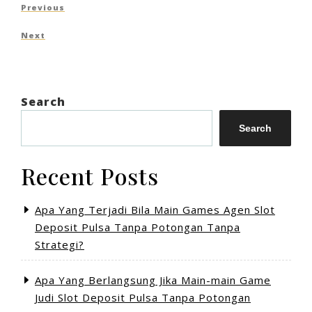
Post
Previous
Previous
navigation
Post
Next
Next
Post
Search
Search
Recent Posts
Apa Yang Terjadi Bila Main Games Agen Slot
Deposit Pulsa Tanpa Potongan Tanpa
Strategi?
Apa Yang Berlangsung Jika Main-main Game
Judi Slot Deposit Pulsa Tanpa Potongan