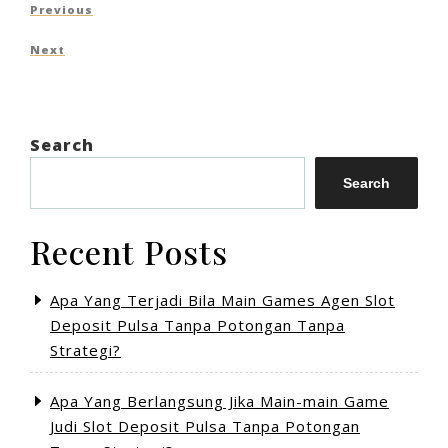
Post
Previous
Previous
navigation
Post
Next
Next
Post
Search
Search
Recent Posts
Apa Yang Terjadi Bila Main Games Agen Slot
Deposit Pulsa Tanpa Potongan Tanpa
Strategi?
Apa Yang Berlangsung Jika Main-main Game
Judi Slot Deposit Pulsa Tanpa Potongan