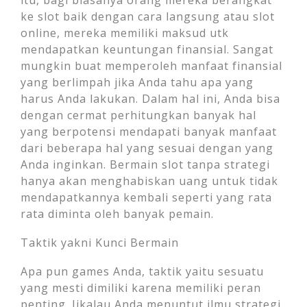
itu, bagi biasanya orang mereka berangkat
ke slot baik dengan cara langsung atau slot
online, mereka memiliki maksud utk
mendapatkan keuntungan finansial. Sangat
mungkin buat memperoleh manfaat finansial
yang berlimpah jika Anda tahu apa yang
harus Anda lakukan. Dalam hal ini, Anda bisa
dengan cermat perhitungkan banyak hal
yang berpotensi mendapati banyak manfaat
dari beberapa hal yang sesuai dengan yang
Anda inginkan. Bermain slot tanpa strategi
hanya akan menghabiskan uang untuk tidak
mendapatkannya kembali seperti yang rata
rata diminta oleh banyak pemain.
Taktik yakni Kunci Bermain
Apa pun games Anda, taktik yaitu sesuatu
yang mesti dimiliki karena memiliki peran
penting. Jikalau Anda menuntut ilmu strategi