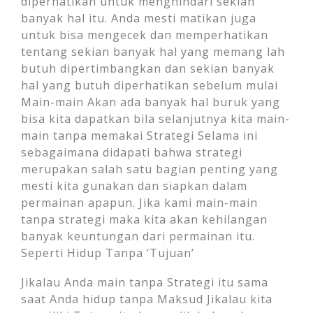
diperhatikan untuk menghindari sekian
banyak hal itu. Anda mesti matikan juga
untuk bisa mengecek dan memperhatikan
tentang sekian banyak hal yang memang lah
butuh dipertimbangkan dan sekian banyak
hal yang butuh diperhatikan sebelum mulai
Main-main Akan ada banyak hal buruk yang
bisa kita dapatkan bila selanjutnya kita main-
main tanpa memakai Strategi Selama ini
sebagaimana didapati bahwa strategi
merupakan salah satu bagian penting yang
mesti kita gunakan dan siapkan dalam
permainan apapun. Jika kami main-main
tanpa strategi maka kita akan kehilangan
banyak keuntungan dari permainan itu.
Seperti Hidup Tanpa ‘Tujuan’
Jikalau Anda main tanpa Strategi itu sama
saat Anda hidup tanpa Maksud Jikalau kita