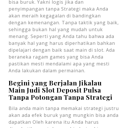
bisa buruk. Yakni logis jika dan
penyimpangan tanpa Strategi maka Anda
akan meraih kegagalan di bandingkan
dengan kemenangan. Tanpa taktik yang baik,
sehingga bukan hal yang mudah untuk
menang. Seperti yang Anda tahu bahwa ada
banyak hal yang harus diperhatikan bahkan
dipelajari dengan baik saat main di slot. Ada
beraneka ragam games yang bisa Anda
pastikan mesti mendalami apa yang mesti
Anda lakukan dalam permainan.
Begini yang Berjalan Jikalau
Main Judi Slot Deposit Pulsa
Tanpa Potongan Tanpa Strategi
Bila anda main tanpa memakai strategi justru
akan ada efek buruk yang mungkin bisa anda
dapatkan Oleh karena itu Anda harus