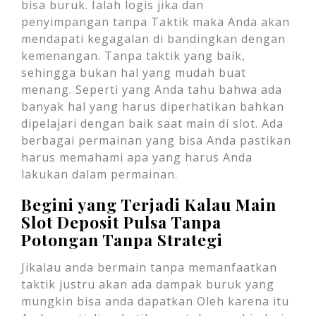
bisa buruk. Ialah logis jika dan
penyimpangan tanpa Taktik maka Anda akan
mendapati kegagalan di bandingkan dengan
kemenangan. Tanpa taktik yang baik,
sehingga bukan hal yang mudah buat
menang. Seperti yang Anda tahu bahwa ada
banyak hal yang harus diperhatikan bahkan
dipelajari dengan baik saat main di slot. Ada
berbagai permainan yang bisa Anda pastikan
harus memahami apa yang harus Anda
lakukan dalam permainan.
Begini yang Terjadi Kalau Main
Slot Deposit Pulsa Tanpa
Potongan Tanpa Strategi
Jikalau anda bermain tanpa memanfaatkan
taktik justru akan ada dampak buruk yang
mungkin bisa anda dapatkan Oleh karena itu