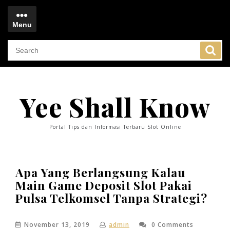
Skip
to
Menu
content
Menu
Yee Shall Know
Portal Tips dan Informasi Terbaru Slot Online
Apa Yang Berlangsung Kalau
Main Game Deposit Slot Pakai
Pulsa Telkomsel Tanpa Strategi?
November 13, 2019
admin
0 Comments