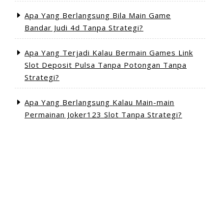
Apa Yang Berlangsung Bila Main Game
Bandar Judi 4d Tanpa Strategi?
Apa Yang Terjadi Kalau Bermain Games Link
Slot Deposit Pulsa Tanpa Potongan Tanpa
Strategi?
Apa Yang Berlangsung Kalau Main-main
Permainan Joker123 Slot Tanpa Strategi?